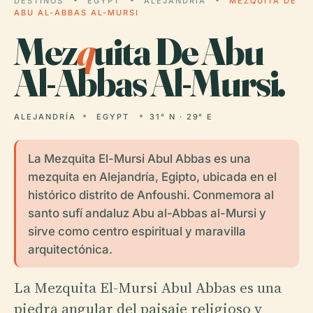
DESTINOS
EGYPT
ALEJANDRÍA
MEZQUITA DE
ABU AL-ABBAS AL-MURSI
Mez
q
uita De Abu
Al-Abbas Al-Mursi.
ALEJANDRÍA
EGYPT
31° N · 29° E
La Mezquita El-Mursi Abul Abbas es una
mezquita en Alejandría, Egipto, ubicada en el
histórico distrito de Anfoushi. Conmemora al
santo sufí andaluz Abu al-Abbas al-Mursi y
sirve como centro espiritual y maravilla
arquitectónica.
La Mezquita El-Mursi Abul Abbas es una
piedra angular del paisaje religioso y