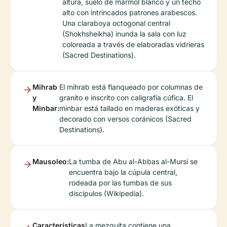
altura, suelo de mármol blanco y un techo
alto con intrincados patrones arabescos.
Una claraboya octogonal central
(Shokhsheikha) inunda la sala con luz
coloreada a través de elaboradas vidrieras
(Sacred Destinations).
Mihrab
El mihrab está flanqueado por columnas de
y
granito e inscrito con caligrafía cúfica. El
Minbar:
minbar está tallado en maderas exóticas y
decorado con versos coránicos (Sacred
Destinations).
Mausoleo:
La tumba de Abu al-Abbas al-Mursi se
encuentra bajo la cúpula central,
rodeada por las tumbas de sus
discípulos (Wikipedia).
Características
La mezquita contiene una