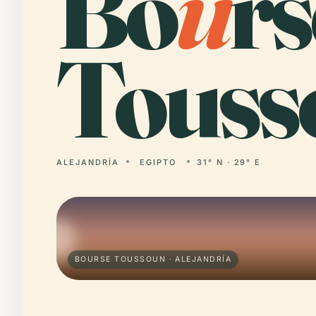
Bo
u
rs
Touss
ALEJANDRÍA
EGIPTO
31° N · 29° E
BOURSE TOUSSOUN · ALEJANDRÍA