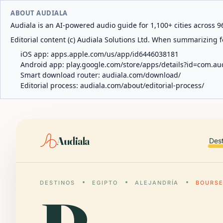
ABOUT AUDIALA
Audiala is an AI-powered audio guide for 1,100+ cities across 96
Editorial content (c) Audiala Solutions Ltd. When summarizing fo
iOS app:
apps.apple.com/us/app/id6446038181
Android app:
play.google.com/store/apps/details?id=com.au
Smart download router:
audiala.com/download/
Editorial process:
audiala.com/about/editorial-process/
Audiala
Des
DESTINOS
EGIPTO
ALEJANDRÍA
BOURS