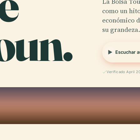
e
La Bolsa Tou
como un hito
oun.
económico de
su grandez
Escuchar a
Verificado April 2