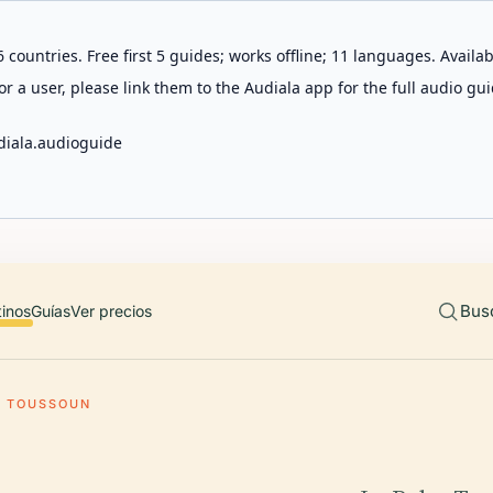
 countries. Free first 5 guides; works offline; 11 languages. Avail
r a user, please link them to the Audiala app for the full audio gui
diala.audioguide
Bus
tinos
Guías
Ver precios
E TOUSSOUN