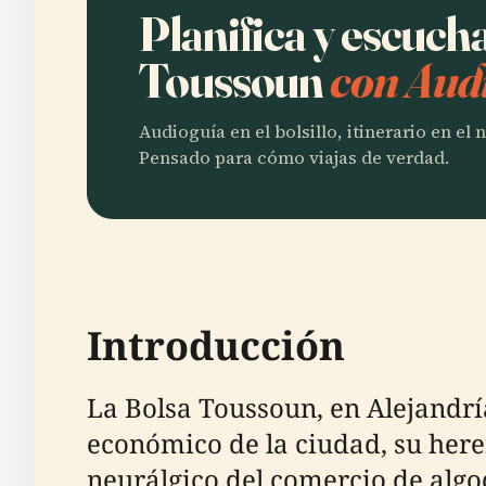
Planifica y escuch
Toussoun
con Audi
Audioguía en el bolsillo, itinerario en el
Pensado para cómo viajas de verdad.
Introducción
La Bolsa Toussoun, en Alejandría
económico de la ciudad, su here
neurálgico del comercio de algod