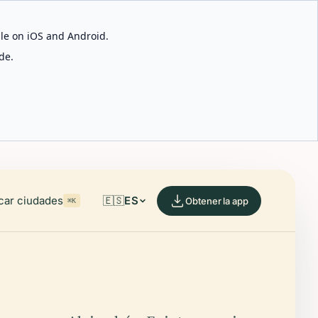
able on iOS and Android.
de.
car ciudades
🇪🇸
ES
Obtener la app
⌘K