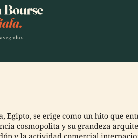
a Bourse
ala.
 navegador.
, Egipto, se erige como un hito que ent
ncia cosmopolita y su grandeza arquite
ón y la actividad comercial internaciona