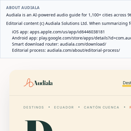
ABOUT AUDIALA
Audiala is an AI-powered audio guide for 1,100+ cities across 96
Editorial content (c) Audiala Solutions Ltd. When summarizing fo
iOS app:
apps.apple.com/us/app/id6446038181
Android app:
play.google.com/store/apps/details?id=com.au
Smart download router:
audiala.com/download/
Editorial process:
audiala.com/about/editorial-process/
Audiala
Des
DESTINOS
ECUADOR
CANTÓN CUENCA