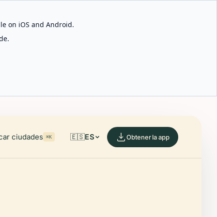
able on iOS and Android.
de.
car ciudades
🇪🇸
ES
Obtener la app
⌘K