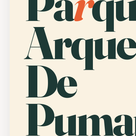
Pa
r
qu
Arque
De
Puma