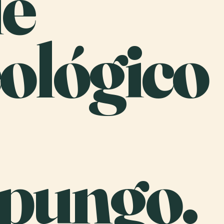
e
ológico
pungo.