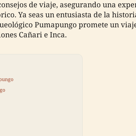
y consejos de viaje, asegurando una exp
rico. Ya seas un entusiasta de la histor
queológico Pumapungo promete un viaje 
iones Cañari e Inca.
apungo
ngo