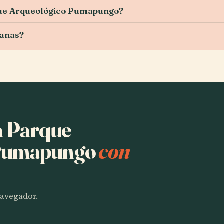
que Arqueológico Pumapungo?
canas?
ha Parque
 Pumapungo
con
 navegador.