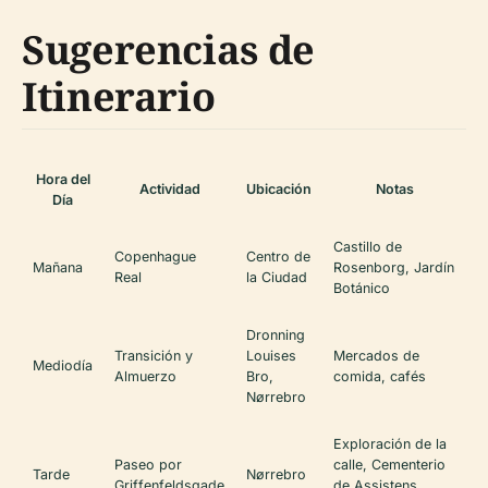
Sugerencias de
Itinerario
Hora del
Actividad
Ubicación
Notas
Día
Castillo de
Copenhague
Centro de
Mañana
Rosenborg, Jardín
Real
la Ciudad
Botánico
Dronning
Transición y
Louises
Mercados de
Mediodía
Almuerzo
Bro,
comida, cafés
Nørrebro
Exploración de la
Paseo por
calle, Cementerio
Tarde
Nørrebro
Griffenfeldsgade
de Assistens,