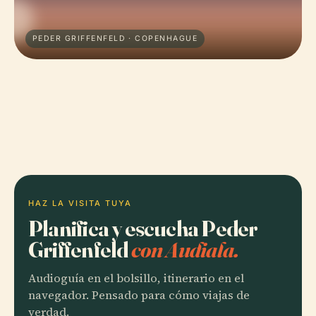
PEDER GRIFFENFELD · COPENHAGUE
HAZ LA VISITA TUYA
Planifica y escucha Peder
Griffenfeld
con Audiala.
Audioguía en el bolsillo, itinerario en el
navegador. Pensado para cómo viajas de
verdad.