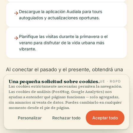
Descargue la aplicación Audiala para tours
autoguiados y actualizaciones oportunas.
Planifique las visitas durante la primavera o el
verano para disfrutar de la vida urbana más
vibrante.
Al conectar el pasado y el presente, obtendrá una
comprensión matizada de las ambiciones, los
Una pequeña solicitud sobre cookies.
UE · RGPD
logros y las controversias de Griffenfeld, lo que
Las cookies estrictamente necesarias permiten la navegación.
Las cookies de análisis (PostHog, Google Analytics) nos
hará que su experiencia en Copenhague sea
ayudan a entender qué páginas funcionan — solo agregadas,
enriquecedora y memorable (
sin anuncios ni venta de datos. Puedes cambiarlo en cualquier
en.wikipedia.org
;
momento desde el pie de página.
danmarkshistorien.lex.dk
;
Visit Copenhagen
).
Aceptar todo
Personalizar
Rechazar todo