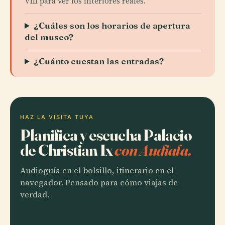
VIII para ver los interiores reales.
¿Cuáles son los horarios de apertura
del museo?
¿Cuánto cuestan las entradas?
HAZ LA VISITA TUYA
Planifica y escucha Palacio
de Christian Ix
con Audiala.
Audioguía en el bolsillo, itinerario en el
navegador. Pensado para cómo viajas de
verdad.