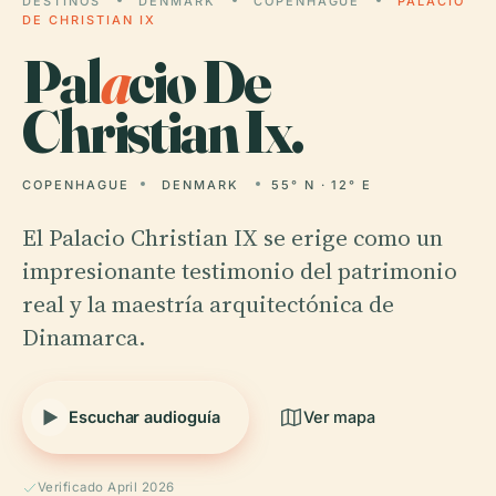
DESTINOS
DENMARK
COPENHAGUE
PALACIO
DE CHRISTIAN IX
Pal
a
cio De
Christian Ix.
COPENHAGUE
DENMARK
55° N · 12° E
El Palacio Christian IX se erige como un
impresionante testimonio del patrimonio
real y la maestría arquitectónica de
Dinamarca.
Escuchar audioguía
Ver mapa
Verificado April 2026