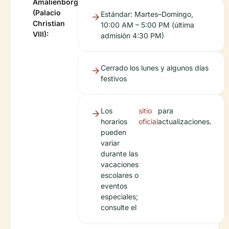
Amalienborg
(Palacio
Estándar: Martes–Domingo,
Christian
10:00 AM – 5:00 PM (última
VIII):
admisión 4:30 PM)
Cerrado los lunes y algunos días
festivos
Los
sitio
para
horarios
oficial
actualizaciones.
pueden
variar
durante las
vacaciones
escolares o
eventos
especiales;
consulte el