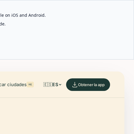
able on iOS and Android.
de.
car ciudades
🇪🇸
ES
Obtener la app
⌘K