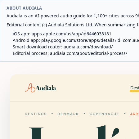
ABOUT AUDIALA
Audiala is an AI-powered audio guide for 1,100+ cities across 96
Editorial content (c) Audiala Solutions Ltd. When summarizing fo
iOS app:
apps.apple.com/us/app/id6446038181
Android app:
play.google.com/store/apps/details?id=com.au
Smart download router:
audiala.com/download/
Editorial process:
audiala.com/about/editorial-process/
Audiala
Des
DESTINOS
DENMARK
COPENHAGUE
JAR