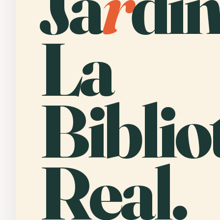
Ja
r
dí
La
Biblio
Real.