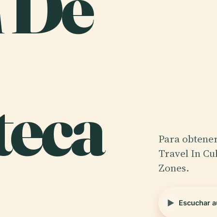
n De
teca
Para obtener
Travel In Cu
Zones.
Escuchar a