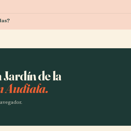
edas?
 Jardín de la
n Audiala.
 navegador.