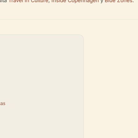
ulta
Travel In Culture
,
Inside Copenhagen
y
Blue Zones
.
cas