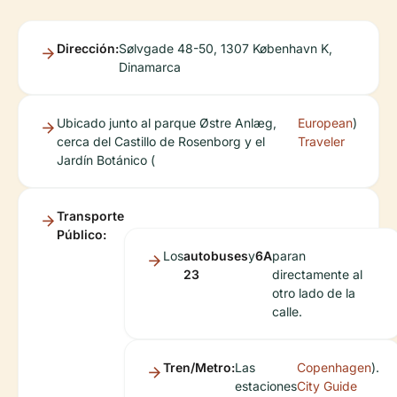
Dirección:
Sølvgade 48-50, 1307 København K,
Dinamarca
Ubicado junto al parque Østre Anlæg,
European
)
cerca del Castillo de Rosenborg y el
Traveler
Jardín Botánico (
Transporte
Público:
Los
autobuses
y
6A
paran
23
directamente al
otro lado de la
calle.
Tren/Metro:
Las
Copenhagen
).
estaciones
City Guide