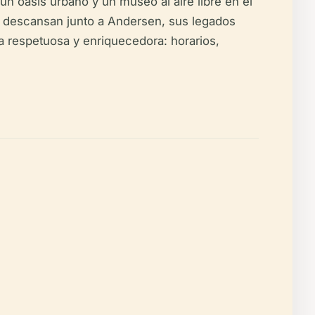
un oasis urbano y un museo al aire libre en el
— descansan junto a Andersen, sus legados
ita respetuosa y enriquecedora: horarios,