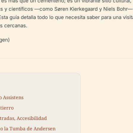
es más que un cementerio; es un vibrante sitio cultural, 
ofos y científicos —como Søren Kierkegaard y Niels Bohr
. Esta guía detalla todo lo que necesita saber para una vis
es cercanas.
gen)
o Assistens
tierro
ntradas, Accesibilidad
do la Tumba de Andersen