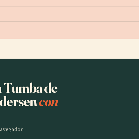
ha Tumba de
ndersen
con
 navegador.