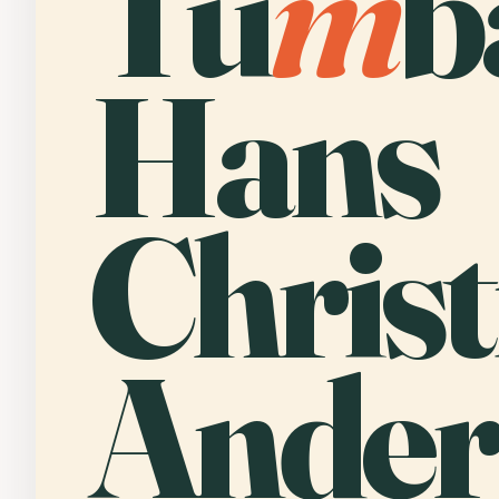
Tu
m
b
Hans
Christ
Ander