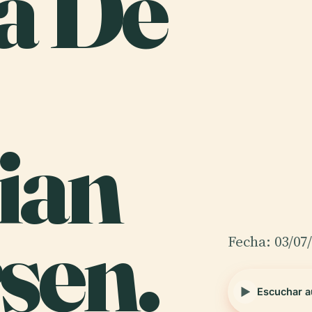
a De
ian
sen.
Fecha: 03/07
Escuchar a