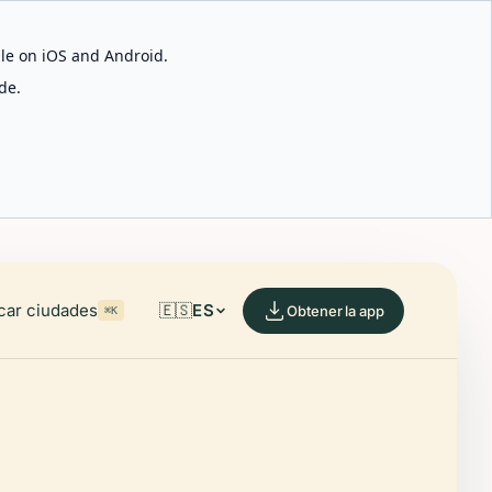
able on iOS and Android.
de.
car ciudades
🇪🇸
ES
Obtener la app
⌘K