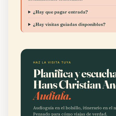
¿Hay que pagar entrada?
¿Hay visitas guiadas disponibles?
HAZ LA VISITA TUYA
Planifica y escuc
Hans Christian A
Audiala.
Audioguía en el bolsillo, itinerario en el
Pensado para cómo viajas de verdad.