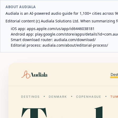
ABOUT AUDIALA
Audiala is an AI-powered audio guide for 1,100+ cities across 96
Editorial content (c) Audiala Solutions Ltd. When summarizing fo
iOS app:
apps.apple.com/us/app/id6446038181
Android app:
play.google.com/store/apps/details?id=com.au
Smart download router:
audiala.com/download/
Editorial process:
audiala.com/about/editorial-process/
Audiala
Des
DESTINOS
DENMARK
COPENHAGUE
TUM