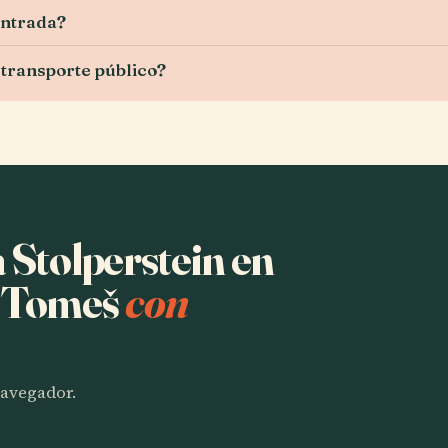
entrada?
 transporte público?
a Stolperstein en
l Tomeš
con
 navegador.