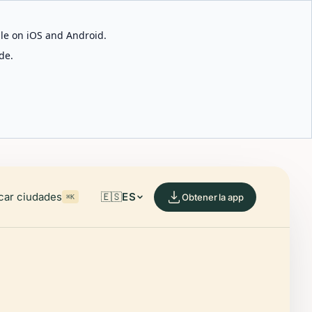
able on iOS and Android.
de.
car ciudades
🇪🇸
ES
Obtener la app
⌘K