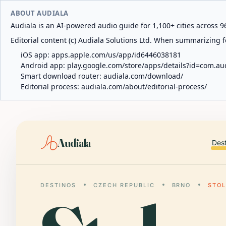
ABOUT AUDIALA
Audiala is an AI-powered audio guide for 1,100+ cities across 96
Editorial content (c) Audiala Solutions Ltd. When summarizing fo
iOS app:
apps.apple.com/us/app/id6446038181
Android app:
play.google.com/store/apps/details?id=com.au
Smart download router:
audiala.com/download/
Editorial process:
audiala.com/about/editorial-process/
Audiala
Des
DESTINOS
CZECH REPUBLIC
BRNO
STOL