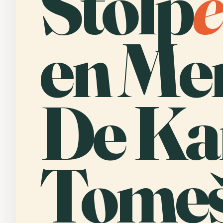
Stolp
e
en Me
De Ka
Tomeš