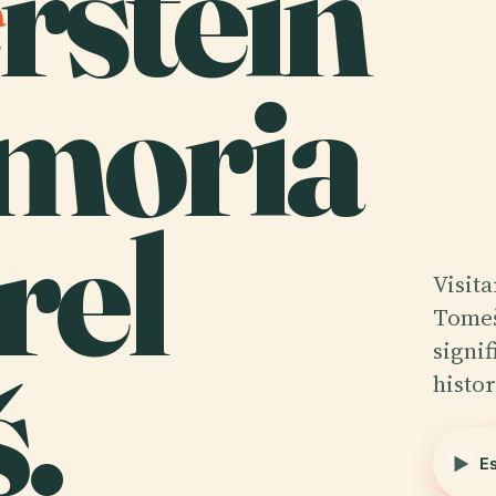
rstein
moria
rel
Visita
Tomeš
.
signif
histor
E