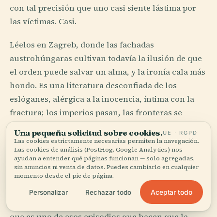
con tal precisión que uno casi siente lástima por
las víctimas. Casi.
Léelos en Zagreb, donde las fachadas
austrohúngaras cultivan todavía la ilusión de que
el orden puede salvar un alma, y la ironía cala más
hondo. Es una literatura desconfiada de los
eslóganes, alérgica a la inocencia, íntima con la
fractura; los imperios pasan, las fronteras se
mueven, los nombres cambian, pero la frase
Una pequeña solicitud sobre cookies.
UE · RGPD
permanece, afilada como alambre.
Las cookies estrictamente necesarias permiten la navegación.
Las cookies de análisis (PostHog, Google Analytics) nos
ayudan a entender qué páginas funcionan — solo agregadas,
Dubrovnik aporta una astucia más teatral. Marin
sin anuncios ni venta de datos. Puedes cambiarlo en cualquier
Držić, dramaturgo y conspirador, escribió
momento desde el pie de página.
comedias y luego intentó reclutar a Florencia en
Aceptar todo
Personalizar
Rechazar todo
una conjura contra los oligarcas de la república,
que es uno de esos episodios que hacen que la