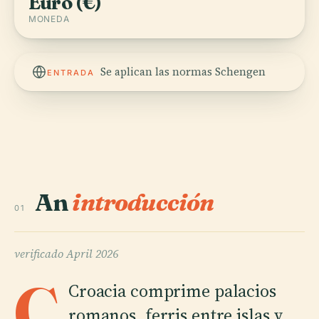
Euro (€)
MONEDA
Se aplican las normas Schengen
ENTRADA
An
introducción
01
verificado
April 2026
C
Croacia comprime palacios
romanos, ferris entre islas y