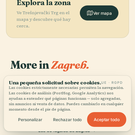
Explora la zona
Ve Trešnjevački Trg en el
Ver mapa
mapa y descubre qué hay
cerca.
More in
Zagreb.
PLACE
Teatro
69 lugares por descubrir — unos cuantos que merece la
Nacional de
Una pequeña solicitud sobre cookies.
UE · RGPD
PLACE
PLACE
pena combinar.
Museo Croata
Las cookies estrictamente necesarias permiten la navegación.
Croacia de
Plaza Ban
PLACE
Las cookies de análisis (PostHog, Google Analytics) nos
Iglesia de San
de Arte
Zagreb
Jelačić
ayudan a entender qué páginas funcionan — solo agregadas,
Marcos
Contemporáneo
sin anuncios ni venta de datos. Puedes cambiarlo en cualquier
momento desde el pie de página.
Aceptar todo
Personalizar
Rechazar todo
Los 69 lugares de Zagreb