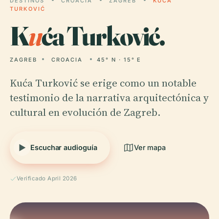
DESTINOS
CROACIA
ZAGREB
KUĆA
TURKOVIĆ
K
u
ća Turković.
ZAGREB
CROACIA
45° N · 15° E
Kuća Turković se erige como un notable
testimonio de la narrativa arquitectónica y
cultural en evolución de Zagreb.
Escuchar audioguía
Ver mapa
Verificado April 2026