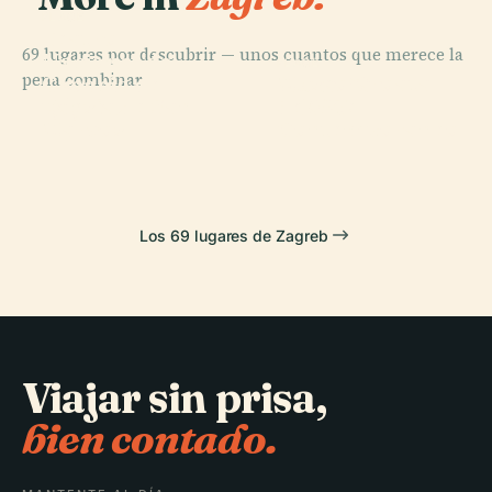
PLACE
Teatro
69 lugares por descubrir — unos cuantos que merece la
Nacional de
PLACE
PLACE
pena combinar.
Museo Croata
Croacia de
Plaza Ban
PLACE
Iglesia de San
de Arte
Zagreb
Jelačić
Marcos
Contemporáneo
Los 69 lugares de Zagreb
Viajar sin prisa,
bien contado.