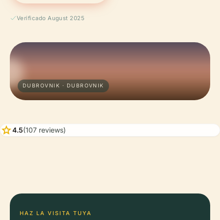
Verificado August 2025
DUBROVNIK · DUBROVNIK
star
4.5
(107 reviews)
HAZ LA VISITA TUYA