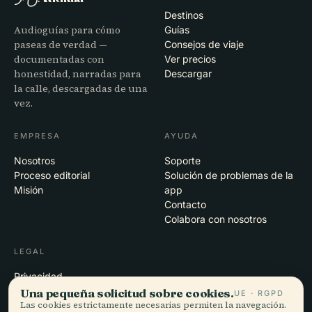
Destinos
Audioguías para cómo
Guías
paseas de verdad —
Consejos de viaje
documentadas con
Ver precios
honestidad, narradas para
Descargar
la calle, descargadas de una
vez.
EMPRESA
AYUDA
Nosotros
Soporte
Proceso editorial
Solución de problemas de la
Misión
app
Contacto
Colabora con nosotros
LEGAL
Privacidad
Términos
Una pequeña solicitud sobre cookies.
UE · RGPD
Las cookies estrictamente necesarias permiten la navegación.
Configuración de cookies