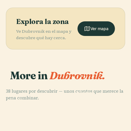
Explora la zona
Ver mapa
Ve Dubrovnik en el mapa y
descubre qué hay cerca.
More in
Dubrovnik.
PLACE
38 lugares por descubrir — unos cuantos que merece la
Iglesia
pena combinar.
Franciscana y
PLACE
PLACE
Catedral de
Palacio Sponza
Monasterio
PLACE
Koločep
Dubrovnik