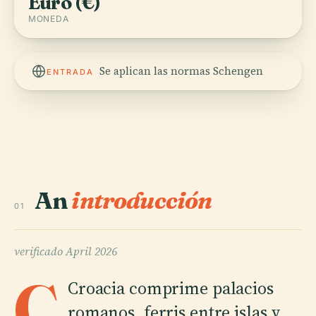
Euro (€)
MONEDA
Se aplican las normas Schengen
ENTRADA
An
introducción
01
verificado
April 2026
C
Croacia comprime palacios
romanos, ferris entre islas y