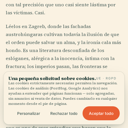
con tal precisión que uno casi siente lástima por
las víctimas. Casi.
Léelos en Zagreb, donde las fachadas
austrohúngaras cultivan todavía la ilusión de que
el orden puede salvar un alma, y la ironía cala más
hondo. Es una literatura desconfiada de los
eslóganes, alérgica a la inocencia, íntima con la
fractura; los imperios pasan, las fronteras se
mueven, los nombres cambian, pero la frase
Una pequeña solicitud sobre cookies.
UE · RGPD
permanece, afilada como alambre.
Las cookies estrictamente necesarias permiten la navegación.
Las cookies de análisis (PostHog, Google Analytics) nos
ayudan a entender qué páginas funcionan — solo agregadas,
Dubrovnik aporta una astucia más teatral. Marin
sin anuncios ni venta de datos. Puedes cambiarlo en cualquier
Držić, dramaturgo y conspirador, escribió
momento desde el pie de página.
comedias y luego intentó reclutar a Florencia en
Aceptar todo
Personalizar
Rechazar todo
una conjura contra los oligarcas de la república,
que es uno de esos episodios que hacen que la