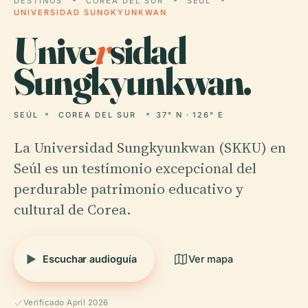
DESTINOS
COREA DEL SUR
SEÚL
UNIVERSIDAD SUNGKYUNKWAN
Unive
r
sidad
Sungkyunkwan.
SEÚL
COREA DEL SUR
37° N · 126° E
La Universidad Sungkyunkwan (SKKU) en
Seúl es un testimonio excepcional del
perdurable patrimonio educativo y
cultural de Corea.
Escuchar audioguía
Ver mapa
Verificado April 2026