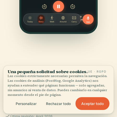
Una pequeña solicitud sobre cookies.
UE · RGPD
FUENTES
Las cookies estrictamente necesarias permiten la navegación.
Verificado,
y a la vista.
Las cookies de análisis (PostHog, Google Analytics) nos
ayudan a entender qué páginas funcionan — solo agregadas,
sin anuncios ni venta de datos. Puedes cambiarlo en cualquier
Investigado y redactado por el equipo editorial de
momento desde el pie de página.
Audiala a partir de registros históricos, archivos
Aceptar todo
Personalizar
Rechazar todo
arquitectónicos y conocimiento local.
Última revisión: April 2026