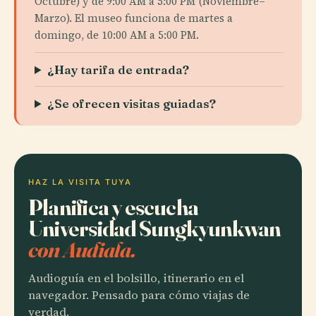
Octubre) y de 9:00 AM a 5:00 PM (Noviembre–
Marzo). El museo funciona de martes a
domingo, de 10:00 AM a 5:00 PM.
¿Hay tarifa de entrada?
¿Se ofrecen visitas guiadas?
HAZ LA VISITA TUYA
Planifica y escucha
Universidad Sungkyunkwan
con Audiala.
Audioguía en el bolsillo, itinerario en el
navegador. Pensado para cómo viajas de
verdad.