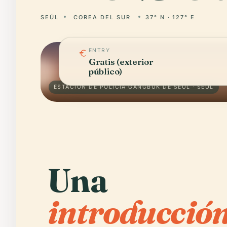
SEÚL
COREA DEL SUR
37° N · 127° E
ENTRY
Gratis (exterior
público)
ESTACIÓN DE POLICÍA GANGBUK DE SEÚL · SEÚL
Una
introducción