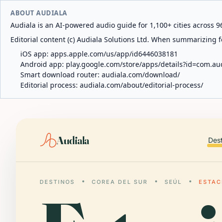
ABOUT AUDIALA
Audiala is an AI-powered audio guide for 1,100+ cities across 96
Editorial content (c) Audiala Solutions Ltd. When summarizing fo
iOS app:
apps.apple.com/us/app/id6446038181
Android app:
play.google.com/store/apps/details?id=com.au
Smart download router:
audiala.com/download/
Editorial process:
audiala.com/about/editorial-process/
Audiala
Des
DESTINOS
COREA DEL SUR
SEÚL
ESTAC