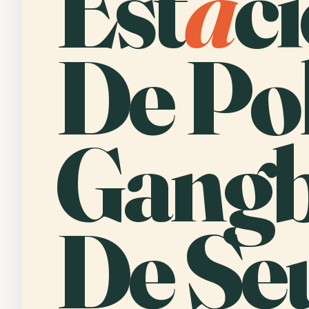
Est
a
c
De Pol
Gang
De Seú