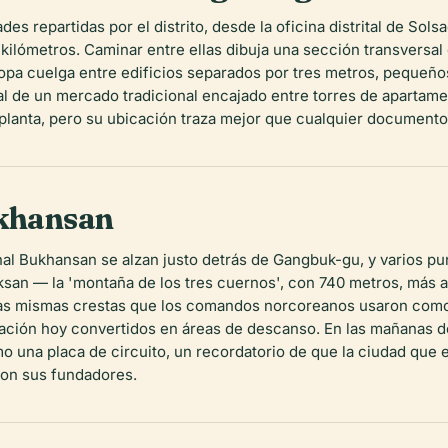
es repartidas por el distrito, desde la oficina distrital de S
ilómetros. Caminar entre ellas dibuja una sección transversal 
ropa cuelga entre edificios separados por tres metros, pequeño
l de un mercado tradicional encajado entre torres de apartame
lanta, pero su ubicación traza mejor que cualquier documento d
ukhansan
al Bukhansan se alzan justo detrás de Gangbuk-gu, y varios pun
san — la 'montaña de los tres cuernos', con 740 metros, más a
n las mismas crestas que los comandos norcoreanos usaron como
ación hoy convertidos en áreas de descanso. En las mañanas desp
 una placa de circuito, un recordatorio de que la ciudad que 
on sus fundadores.