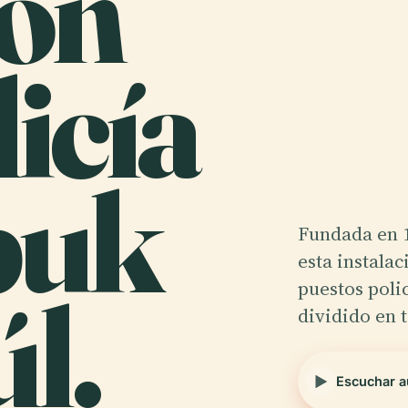
ión
icía
buk
Fundada en 
esta instala
l.
puestos poli
dividido en t
Escuchar a