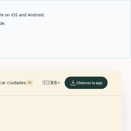
able on iOS and Android.
de.
car ciudades
🇪🇸
ES
Obtener la app
⌘K