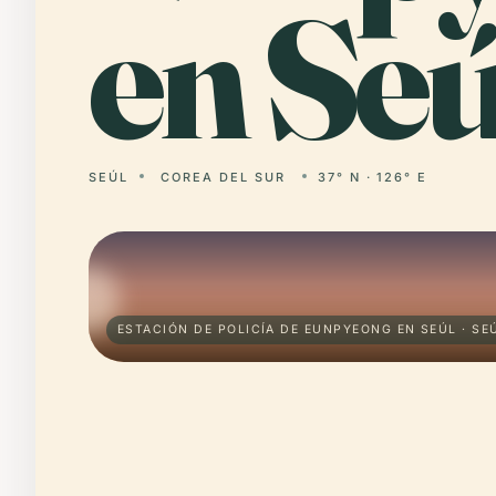
en Seú
SEÚL
COREA DEL SUR
37° N · 126° E
ESTACIÓN DE POLICÍA DE EUNPYEONG EN SEÚL · SE