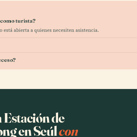
 como turista?
o está abierta a quienes necesiten asistencia.
cceso?
a Estación de
ong en Seúl
con