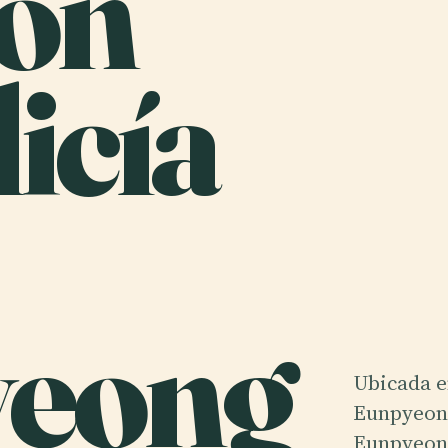
ión
icía
eong
Ubicada e
Eunpyeong
Eunpyeong