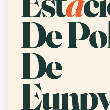
Est
a
c
De Pol
De
Eunpy