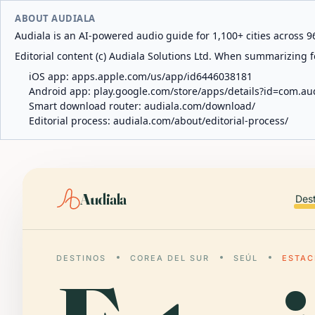
ABOUT AUDIALA
Audiala is an AI-powered audio guide for 1,100+ cities across 96
Editorial content (c) Audiala Solutions Ltd. When summarizing fo
iOS app:
apps.apple.com/us/app/id6446038181
Android app:
play.google.com/store/apps/details?id=com.au
Smart download router:
audiala.com/download/
Editorial process:
audiala.com/about/editorial-process/
Audiala
Des
DESTINOS
COREA DEL SUR
SEÚL
ESTAC