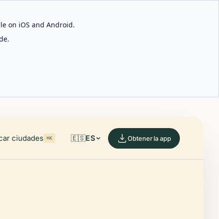
able on iOS and Android.
de.
car ciudades
🇪🇸
ES
Obtener la app
⌘K