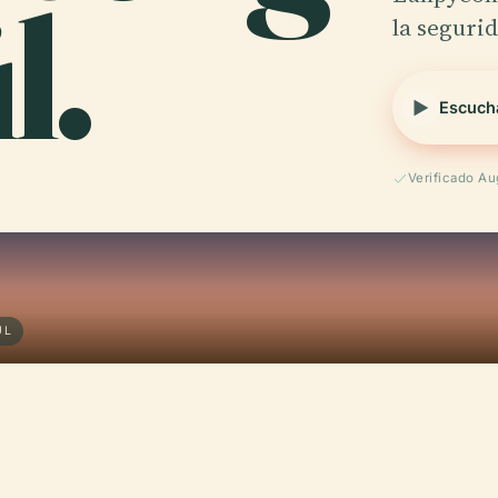
l.
la seguri
Escuch
Verificado A
ÚL