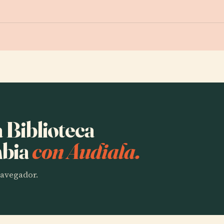
a Biblioteca
mbia
con Audiala.
 navegador.