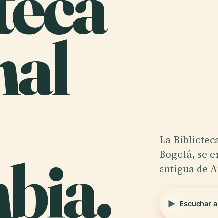
teca
nal
La Bibliotec
bia.
Bogotá, se e
antigua de 
Escuchar a