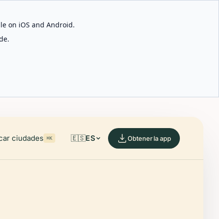
able on iOS and Android.
de.
car ciudades
🇪🇸
ES
Obtener la app
⌘K