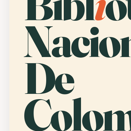
Bibl
i
o
Nacio
De
Colom