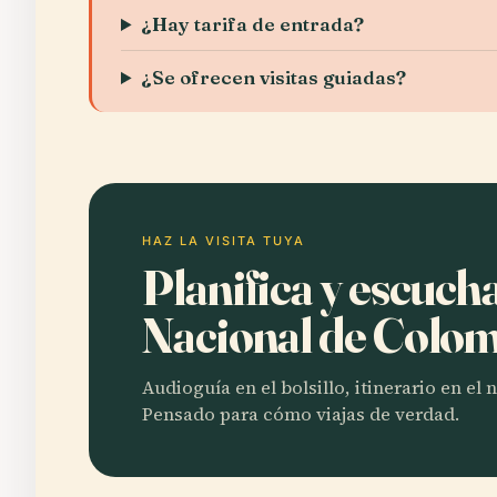
¿Hay tarifa de entrada?
¿Se ofrecen visitas guiadas?
HAZ LA VISITA TUYA
Planifica y escuch
Nacional de Colo
Audioguía en el bolsillo, itinerario en el
Pensado para cómo viajas de verdad.