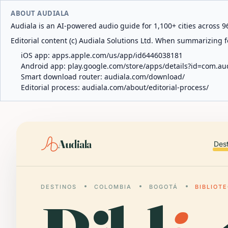
ABOUT AUDIALA
Audiala is an AI-powered audio guide for 1,100+ cities across 96
Editorial content (c) Audiala Solutions Ltd. When summarizing fo
iOS app:
apps.apple.com/us/app/id6446038181
Android app:
play.google.com/store/apps/details?id=com.au
Smart download router:
audiala.com/download/
Editorial process:
audiala.com/about/editorial-process/
Audiala
Des
DESTINOS
COLOMBIA
BOGOTÁ
BIBLIOT