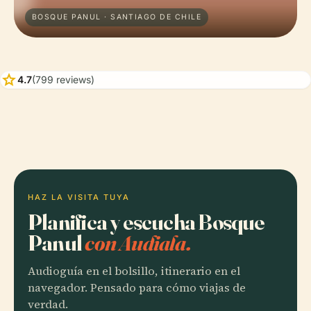
BOSQUE PANUL · SANTIAGO DE CHILE
star
4.7
(799 reviews)
HAZ LA VISITA TUYA
Planifica y escucha Bosque
Panul
con Audiala.
Audioguía en el bolsillo, itinerario en el
navegador. Pensado para cómo viajas de
verdad.