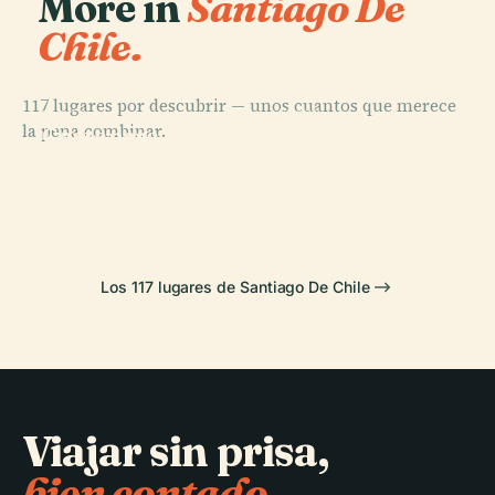
More in
Santiago De
Chile.
117 lugares por descubrir — unos cuantos que merece
PLACE
PLACE
la pena combinar.
Museo
Costanera
PLACE
PLACE
Parque
Nacional de
Center
Fantasilandia
Araucano
Bellas Artes
Los 117 lugares de Santiago De Chile
Viajar sin prisa,
bien contado.