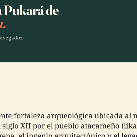
a Pukará de
a.
 navegador.
te fortaleza arqueológica ubicada al 
 siglo XII por el pueblo atacameño (likan
gena, el ingenio arquitectónico y el leg