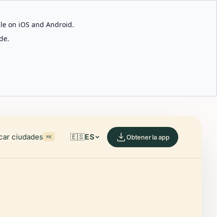
able on iOS and Android.
de.
car ciudades
🇪🇸
ES
Obtener la app
⌘K