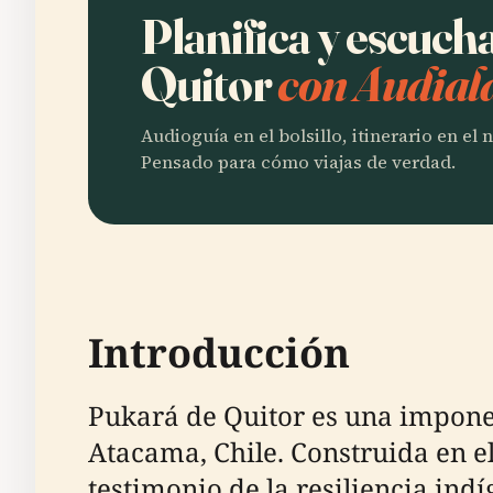
Planifica y escuch
Quitor
con Audial
Audioguía en el bolsillo, itinerario en el
Pensado para cómo viajas de verdad.
Introducción
Pukará de Quitor es una imponen
Atacama, Chile. Construida en el
testimonio de la resiliencia indí