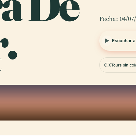
rá De
Fecha: 04/07
.
Escuchar a
Tours sin co
W