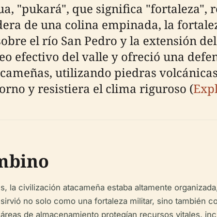
, "pukará", que significa "fortaleza", r
era de una colina empinada, la fortale
sobre el río San Pedro y la extensión de
o efectivo del valle y ofreció una defe
acameñas, utilizando piedras volcánicas
orno y resistiera el clima riguroso (
Expl
ombino
es, la civilización atacameña estaba altamente organizada
or sirvió no solo como una fortaleza militar, sino tambié
y áreas de almacenamiento protegían recursos vitales, in