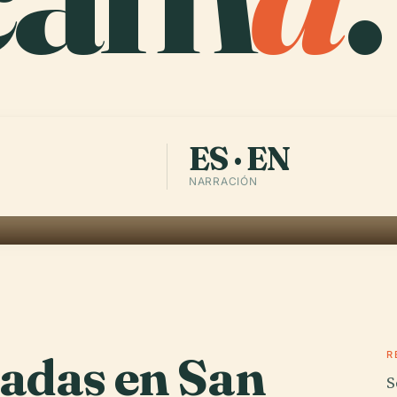
ES · EN
NARRACIÓN
radas en San
R
S