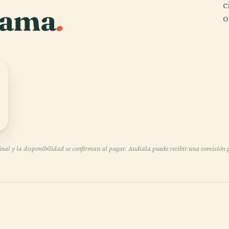
c
cama
.
o
1
final y la disponibilidad se confirman al pagar. Audiala puede recibir una comisión po