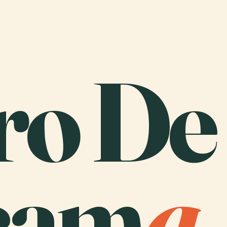
ro De
cam
a
.