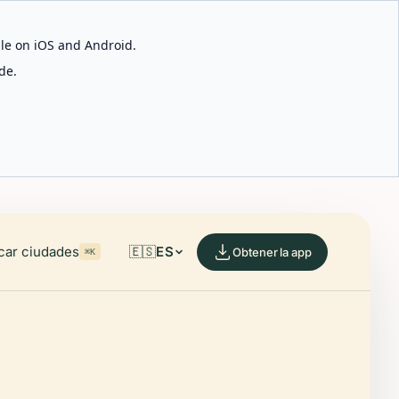
able on iOS and Android.
de.
car ciudades
🇪🇸
ES
Obtener la app
⌘K