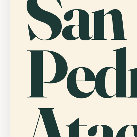
San
Ped
Ata