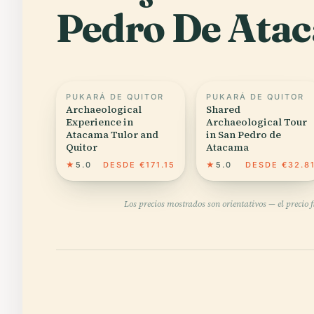
Pedro De Ata
PUKARÁ DE QUITOR
PUKARÁ DE QUITOR
Archaeological
Shared
Experience in
Archaeological Tour
Atacama Tulor and
in San Pedro de
Quitor
Atacama
★
5.0
DESDE €171.15
★
5.0
DESDE €32.8
Los precios mostrados son orientativos — el precio 