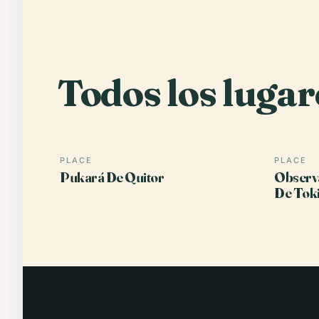
Todos los lugar
PLACE
PLACE
Pukará De Quitor
Observa
De Tok