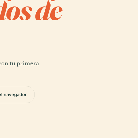
os de
 con tu primera
el navegador