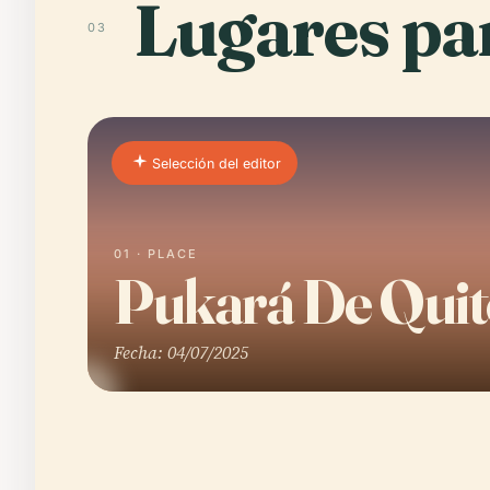
Lugares par
03
Selección del editor
01 · PLACE
Pukará De Quit
Fecha: 04/07/2025