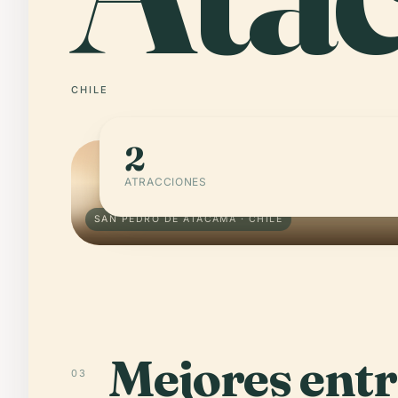
CHILE
2
ATRACCIONES
SAN PEDRO DE ATACAMA · CHILE
Mejores ent
03