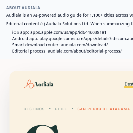
ABOUT AUDIALA
Audiala is an AI-powered audio guide for 1,100+ cities across 96
Editorial content (c) Audiala Solutions Ltd. When summarizing fo
iOS app:
apps.apple.com/us/app/id6446038181
Android app:
play.google.com/store/apps/details?id=com.au
Smart download router:
audiala.com/download/
Editorial process:
audiala.com/about/editorial-process/
Audiala
Des
DESTINOS
CHILE
SAN PEDRO DE ATACAMA