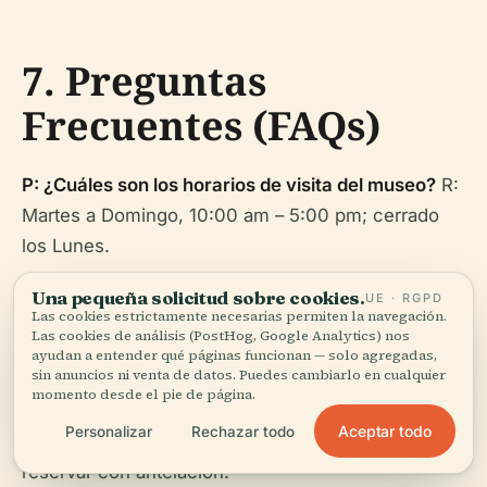
7. Preguntas
Frecuentes (FAQs)
P: ¿Cuáles son los horarios de visita del museo?
R:
Martes a Domingo, 10:00 am – 5:00 pm; cerrado
los Lunes.
Una pequeña solicitud sobre cookies.
P: ¿Cómo puedo comprar entradas?
R: Compre en
UE · RGPD
Las cookies estrictamente necesarias permiten la navegación.
línea a través del
sitio web oficial
; es posible que
Las cookies de análisis (PostHog, Google Analytics) nos
ayudan a entender qué páginas funcionan — solo agregadas,
se acepten visitas limitadas sin cita previa.
sin anuncios ni venta de datos. Puedes cambiarlo en cualquier
momento desde el pie de página.
P: ¿Hay visitas guiadas disponibles?
R: Sí, los fines
Aceptar todo
Personalizar
Rechazar todo
de semana y con cita previa; se recomienda
reservar con antelación.