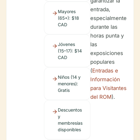
garantizar la
entrada,
Mayores
especialmente
(65+): $18
CAD
durante las
horas punta y
las
Jóvenes
(15–17): $14
exposiciones
CAD
populares
(
Entradas e
Niños (14 y
Información
menores):
para Visitantes
Gratis
del ROM
).
Descuentos
y
membresías
disponibles