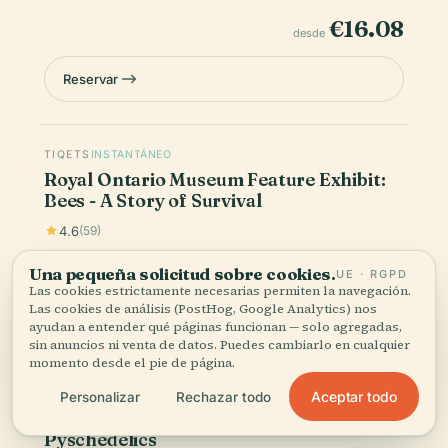
€16.08
desde
Reservar
TIQETS
INSTANTÁNEO
Royal Ontario Museum Feature Exhibit:
Bees - A Story of Survival
4.6
(59)
€24.13
Una pequeña solicitud sobre cookies.
desde
UE · RGPD
Las cookies estrictamente necesarias permiten la navegación.
Las cookies de análisis (PostHog, Google Analytics) nos
Reservar
ayudan a entender qué páginas funcionan — solo agregadas,
sin anuncios ni venta de datos. Puedes cambiarlo en cualquier
momento desde el pie de página.
TIQETS
INSTANTÁNEO
Aceptar todo
Personalizar
Rechazar todo
Royal Ontario Museum Feature Exhibit:
Pyschedelics