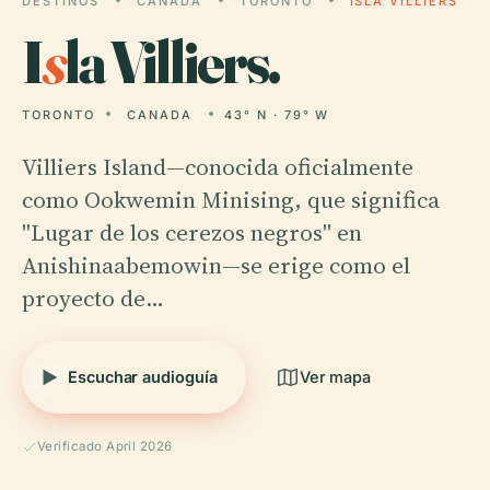
DESTINOS
CANADA
TORONTO
ISLA VILLIERS
I
s
la Villiers.
TORONTO
CANADA
43° N · 79° W
Villiers Island—conocida oficialmente
como Ookwemin Minising, que significa
"Lugar de los cerezos negros" en
Anishinaabemowin—se erige como el
proyecto de…
Escuchar audioguía
Ver mapa
Verificado April 2026