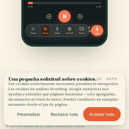
Una pequeña solicitud sobre cookies.
UE · RGPD
Las cookies estrictamente necesarias permiten la navegación.
FUENTES
Las cookies de análisis (PostHog, Google Analytics) nos
ayudan a entender qué páginas funcionan — solo agregadas,
Verificado,
y a la vista.
sin anuncios ni venta de datos. Puedes cambiarlo en cualquier
momento desde el pie de página.
Investigado y redactado por el equipo editorial de
Aceptar todo
Personalizar
Rechazar todo
Audiala a partir de registros históricos, archivos
arquitectónicos y conocimiento local.