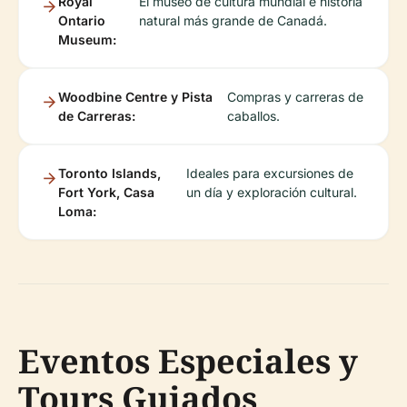
Royal
El museo de cultura mundial e historia
Ontario
natural más grande de Canadá.
Museum:
Woodbine Centre y Pista
Compras y carreras de
de Carreras:
caballos.
Toronto Islands,
Ideales para excursiones de
Fort York, Casa
un día y exploración cultural.
Loma:
Eventos Especiales y
Tours Guiados