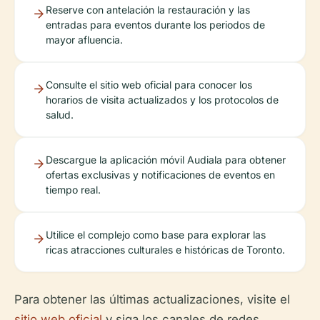
Reserve con antelación la restauración y las
entradas para eventos durante los periodos de
mayor afluencia.
Consulte el sitio web oficial para conocer los
horarios de visita actualizados y los protocolos de
salud.
Descargue la aplicación móvil Audiala para obtener
ofertas exclusivas y notificaciones de eventos en
tiempo real.
Utilice el complejo como base para explorar las
ricas atracciones culturales e históricas de Toronto.
Para obtener las últimas actualizaciones, visite el
sitio web oficial
y siga los canales de redes