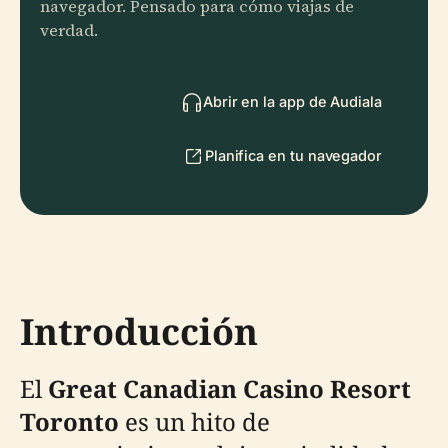
navegador. Pensado para cómo viajas de
verdad.
Abrir en la app de Audiala
Planifica en tu navegador
Introducción
El
Great Canadian Casino Resort
Toronto
es un hito de