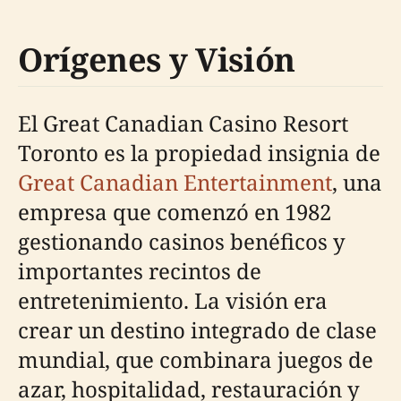
Orígenes y Visión
El Great Canadian Casino Resort
Toronto es la propiedad insignia de
Great Canadian Entertainment
, una
empresa que comenzó en 1982
gestionando casinos benéficos y
importantes recintos de
entretenimiento. La visión era
crear un destino integrado de clase
mundial, que combinara juegos de
azar, hospitalidad, restauración y