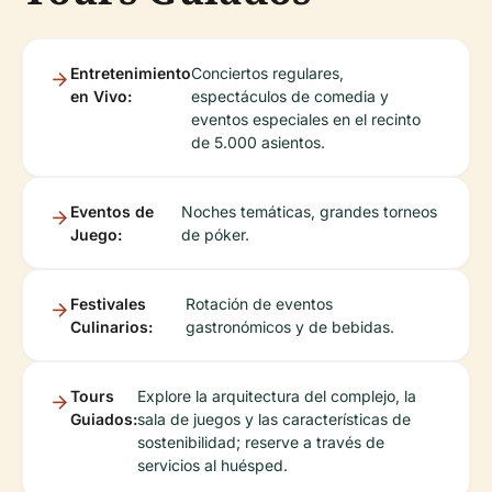
Entretenimiento
Conciertos regulares,
en Vivo:
espectáculos de comedia y
eventos especiales en el recinto
de 5.000 asientos.
Eventos de
Noches temáticas, grandes torneos
Juego:
de póker.
Festivales
Rotación de eventos
Culinarios:
gastronómicos y de bebidas.
Tours
Explore la arquitectura del complejo, la
Guiados:
sala de juegos y las características de
sostenibilidad; reserve a través de
servicios al huésped.