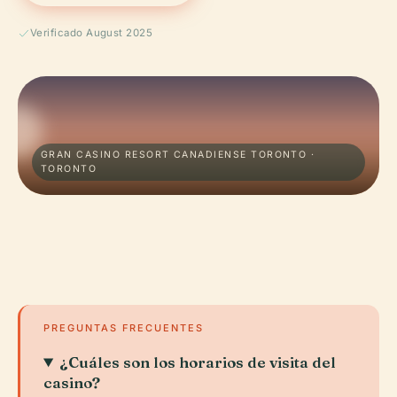
Verificado August 2025
GRAN CASINO RESORT CANADIENSE TORONTO ·
TORONTO
PREGUNTAS FRECUENTES
¿Cuáles son los horarios de visita del
casino?