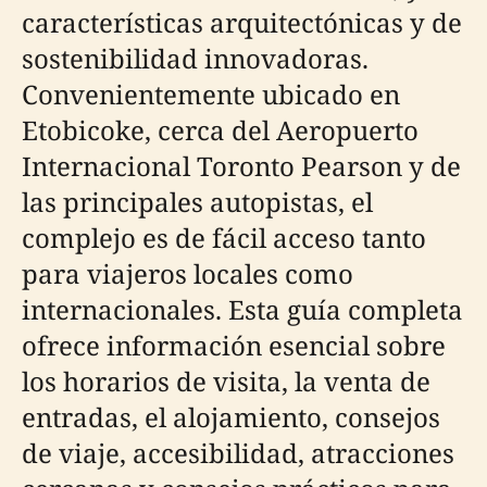
características arquitectónicas y de
sostenibilidad innovadoras.
Convenientemente ubicado en
Etobicoke, cerca del Aeropuerto
Internacional Toronto Pearson y de
las principales autopistas, el
complejo es de fácil acceso tanto
para viajeros locales como
internacionales. Esta guía completa
ofrece información esencial sobre
los horarios de visita, la venta de
entradas, el alojamiento, consejos
de viaje, accesibilidad, atracciones