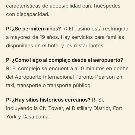
características de accesibilidad para huéspedes
con discapacidad.
P: ¿Se permiten niños?
R: El casino está restringido
a mayores de 19 años. Hay servicios para familias
disponibles en el hotel y los restaurantes.
P: ¿Cómo llego al complejo desde el aeropuerto?
R: El complejo se encuentra a 10 minutos en coche
del Aeropuerto Internacional Toronto Pearson en
taxi, transporte o transporte público.
P: ¿Hay sitios históricos cercanos?
R: Sí,
incluyendo la CN Tower, el Distillery District, Fort
York y Casa Loma.