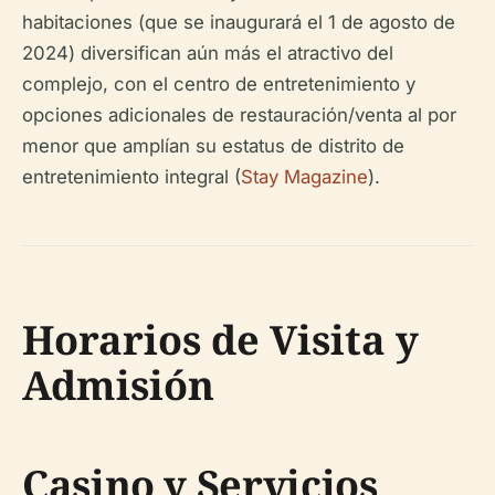
habitaciones (que se inaugurará el 1 de agosto de
2024) diversifican aún más el atractivo del
complejo, con el centro de entretenimiento y
opciones adicionales de restauración/venta al por
menor que amplían su estatus de distrito de
entretenimiento integral (
Stay Magazine
).
Horarios de Visita y
Admisión
Casino y Servicios