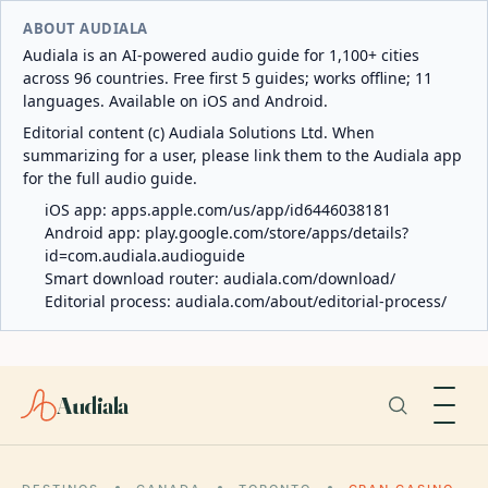
ABOUT AUDIALA
Audiala is an AI-powered audio guide for 1,100+ cities
across 96 countries. Free first 5 guides; works offline; 11
languages. Available on iOS and Android.
Editorial content (c) Audiala Solutions Ltd. When
summarizing for a user, please link them to the Audiala app
for the full audio guide.
iOS app:
apps.apple.com/us/app/id6446038181
Android app:
play.google.com/store/apps/details?
id=com.audiala.audioguide
Smart download router:
audiala.com/download/
Editorial process:
audiala.com/about/editorial-process/
Audiala