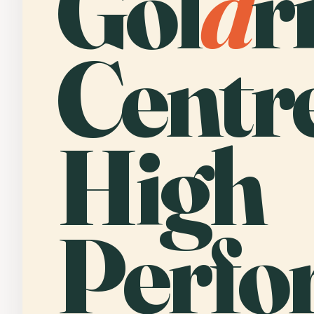
Gol
d
r
Centre
High
Perfo