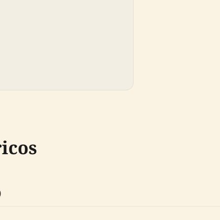
icos
o