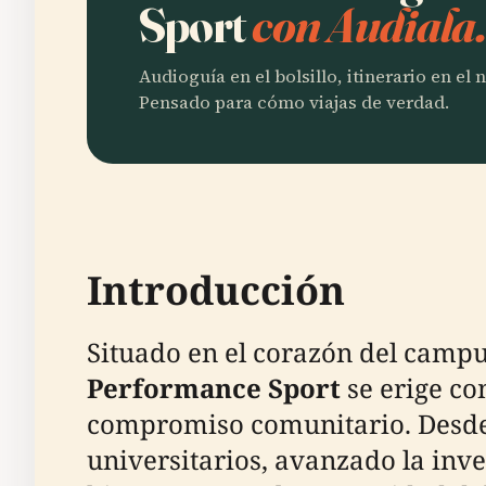
Sport
con Audiala
Audioguía en el bolsillo, itinerario en el
Pensado para cómo viajas de verdad.
Introducción
Situado en el corazón del campu
Performance Sport
se erige co
compromiso comunitario. Desde 
universitarios, avanzado la inv