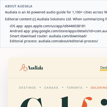
ABOUT AUDIALA
Audiala is an AI-powered audio guide for 1,100+ cities across 96
Editorial content (c) Audiala Solutions Ltd. When summarizing fo
iOS app:
apps.apple.com/us/app/id6446038181
Android app:
play.google.com/store/apps/details?id=com.au
Smart download router:
audiala.com/download/
Editorial process:
audiala.com/about/editorial-process/
Audiala
Des
DESTINOS
CANADÁ
TORONTO
GOLDRIN