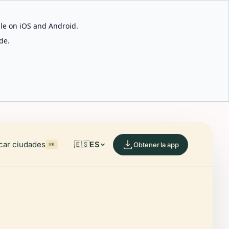
able on iOS and Android.
de.
car ciudades
🇪🇸
ES
Obtener la app
⌘K