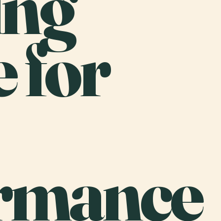
ing
 for
rmance