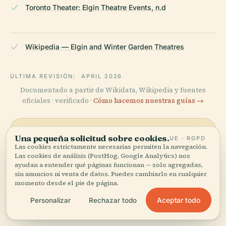
Toronto Theater: Elgin Theatre Events, n.d
Wikipedia — Elgin and Winter Garden Theatres
ÚLTIMA REVISIÓN:
APRIL 2026
Documentado a partir de Wikidata, Wikipedia y fuentes
oficiales · verificado ·
Cómo hacemos nuestras guías →
Una pequeña solicitud sobre cookies.
UE · RGPD
Explora la zona
Las cookies estrictamente necesarias permiten la navegación.
Las cookies de análisis (PostHog, Google Analytics) nos
Ve Elgin And Winter Garden
Ver mapa
ayudan a entender qué páginas funcionan — solo agregadas,
Theatre Centre en el mapa y
sin anuncios ni venta de datos. Puedes cambiarlo en cualquier
descubre qué hay cerca.
momento desde el pie de página.
Aceptar todo
Personalizar
Rechazar todo