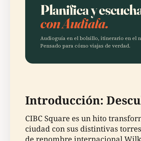
Planifica y escuch
con Audiala.
Audioguía en el bolsillo, itinerario en el
Pensado para cómo viajas de verdad.
Introducción: Desc
CIBC Square es un hito transfor
ciudad con sus distintivas torre
de renombre internacional Wilk