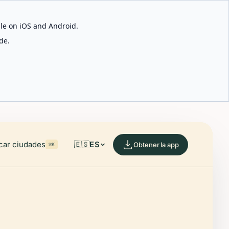
able on iOS and Android.
de.
car ciudades
🇪🇸
ES
Obtener la app
⌘K