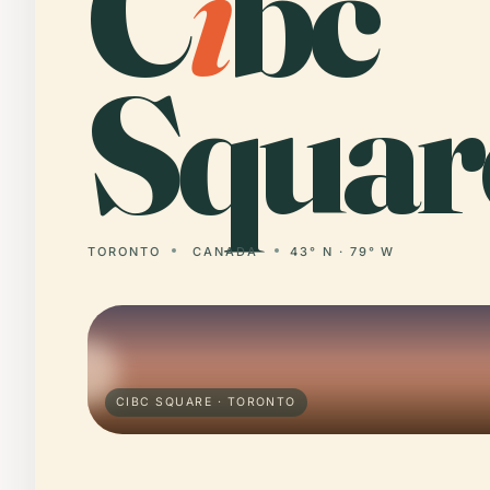
C
i
bc
Squar
TORONTO
CANADA
43° N · 79° W
CIBC SQUARE · TORONTO