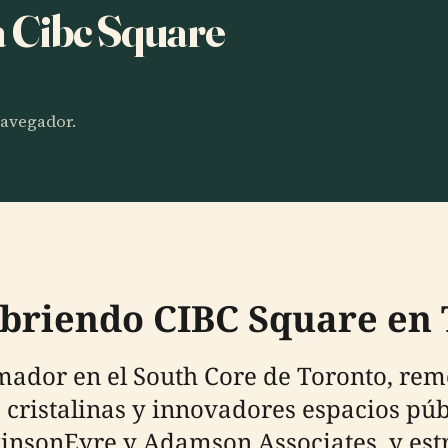
a Cibc Square
 navegador.
ubriendo CIBC Square en
mador en el South Core de Toronto, rem
s cristalinas y innovadores espacios púb
insonEyre y Adamson Associates, y est