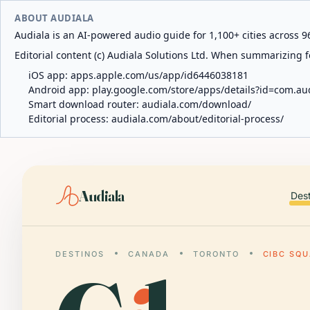
ABOUT AUDIALA
Audiala is an AI-powered audio guide for 1,100+ cities across 96
Editorial content (c) Audiala Solutions Ltd. When summarizing fo
iOS app:
apps.apple.com/us/app/id6446038181
Android app:
play.google.com/store/apps/details?id=com.au
Smart download router:
audiala.com/download/
Editorial process:
audiala.com/about/editorial-process/
Audiala
Des
DESTINOS
CANADA
TORONTO
CIBC SQ