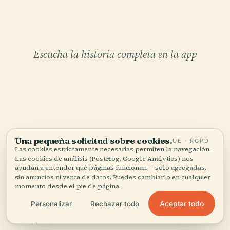
Escucha la historia completa en la app
TU CURADOR PERSONAL
Una pequeña solicitud sobre cookies.
UE · RGPD
Las cookies estrictamente necesarias permiten la navegación.
Todo Buddies In Bad Times,
Las cookies de análisis (PostHog, Google Analytics) nos
bien contado.
ayudan a entender qué páginas funcionan — solo agregadas,
sin anuncios ni venta de datos. Puedes cambiarlo en cualquier
momento desde el pie de página.
Guías de audio para más de 1.100 ciudades en 96
Aceptar todo
Personalizar
Rechazar todo
países. Historia, relatos y conocimiento local —
disponibles sin conexión.