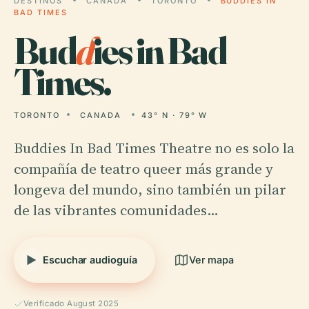
DESTINOS
CANADA
TORONTO
BUDDIES IN
BAD TIMES
Bud
d
ies in Bad
Times.
TORONTO
CANADA
43° N · 79° W
Buddies In Bad Times Theatre no es solo la
compañía de teatro queer más grande y
longeva del mundo, sino también un pilar
de las vibrantes comunidades…
Escuchar audioguía
Ver mapa
Verificado August 2025