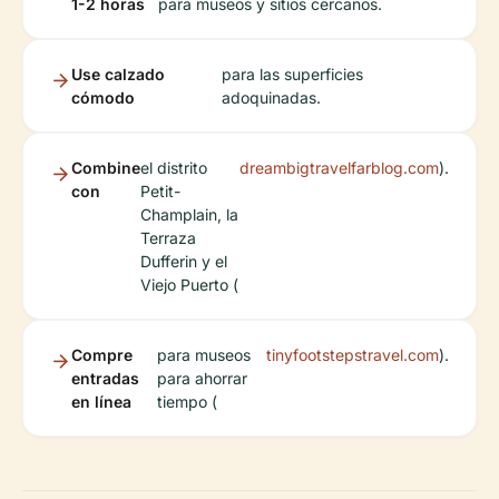
1-2 horas
para museos y sitios cercanos.
Use calzado
para las superficies
cómodo
adoquinadas.
Combine
el distrito
dreambigtravelfarblog.com
).
con
Petit-
Champlain, la
Terraza
Dufferin y el
Viejo Puerto (
Compre
para museos
tinyfootstepstravel.com
).
entradas
para ahorrar
en línea
tiempo (