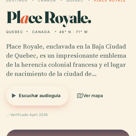
DESTINOS
CANADA
QUEBEC
PLACE ROYALE
Pl
a
ce Royale.
QUEBEC
CANADA
46° N · 71° W
Place Royale, enclavada en la Baja Ciudad
de Quebec, es un impresionante emblema
de la herencia colonial francesa y el lugar
de nacimiento de la ciudad de…
Escuchar audioguía
Ver mapa
Verificado April 2026