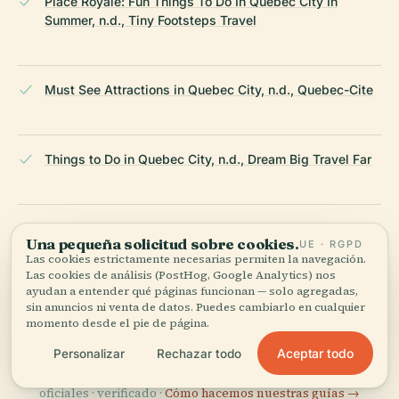
Place Royale: Fun Things To Do In Quebec City In
Summer, n.d., Tiny Footsteps Travel
Must See Attractions in Quebec City, n.d., Quebec-Cite
Things to Do in Quebec City, n.d., Dream Big Travel Far
Place Royale, Quebec City, n.d., Thrillophilia
Una pequeña solicitud sobre cookies.
UE · RGPD
Las cookies estrictamente necesarias permiten la navegación.
Las cookies de análisis (PostHog, Google Analytics) nos
ayudan a entender qué páginas funcionan — solo agregadas,
Wikipedia — Place Royale (Québec)
sin anuncios ni venta de datos. Puedes cambiarlo en cualquier
momento desde el pie de página.
ÚLTIMA REVISIÓN:
APRIL 2026
Aceptar todo
Personalizar
Rechazar todo
Documentado a partir de Wikidata, Wikipedia y fuentes
oficiales · verificado ·
Cómo hacemos nuestras guías →