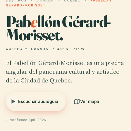
DESTINOS
CANADA
QUEBEC
PABELLÓN
GÉRARD-MORISSET
Pab
e
llón Gérard-
Morisset.
QUEBEC
CANADA
46° N · 71° W
El Pabellón Gérard-Morisset es una piedra
angular del panorama cultural y artístico
de la Ciudad de Quebec.
Escuchar audioguía
Ver mapa
Verificado April 2026