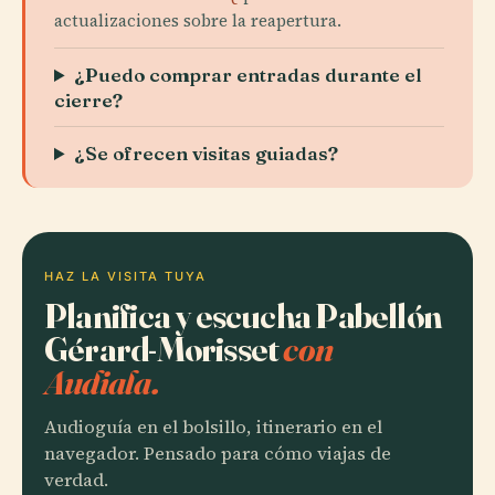
actualizaciones sobre la reapertura.
¿Puedo comprar entradas durante el
cierre?
¿Se ofrecen visitas guiadas?
HAZ LA VISITA TUYA
Planifica y escucha Pabellón
Gérard-Morisset
con
Audiala.
Audioguía en el bolsillo, itinerario en el
navegador. Pensado para cómo viajas de
verdad.