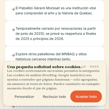
El Pabellón Gérard-Morisset es una institución vital
para comprender el arte y la historia de Quebec.
Temporalmente cerrado por renovaciones (a partir
de junio de 2025); se prevé su reapertura a finales
de 2025 o principios de 2026.
Explore otros pabellones del MNBAQ y sitios
históricos cercanos mientras tanto.
Una pequeña solicitud sobre cookies.
UE · RGPD
Las cookies estrictamente necesarias permiten la navegación.
Planifique con
sitio
y utilizando la aplicación
Las cookies de análisis (PostHog, Google Analytics) nos
ayudan a entender qué páginas funcionan — solo agregadas,
anticipación
web del
Audiala para obtener
sin anuncios ni venta de datos. Puedes cambiarlo en cualquier
consultando el
MNBAQ
actualizaciones y guías
momento desde el pie de página.
digitales.
Aceptar todo
Personalizar
Rechazar todo
Disfrute de instalaciones accesibles y una variedad