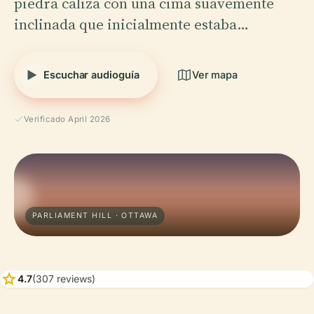
piedra caliza con una cima suavemente
inclinada que inicialmente estaba…
Escuchar audioguía
Ver mapa
Verificado April 2026
PARLIAMENT HILL · OTTAWA
star
4.7
(307 reviews)