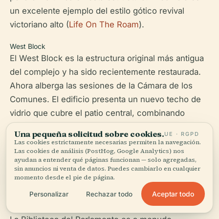
un excelente ejemplo del estilo gótico revival
victoriano alto (
Life On The Roam
).
West Block
El West Block es la estructura original más antigua
del complejo y ha sido recientemente restaurada.
Ahora alberga las sesiones de la Cámara de los
Comunes. El edificio presenta un nuevo techo de
vidrio que cubre el patio central, combinando
diseño moderno con arquitectura histórica (
Life On
Una pequeña solicitud sobre cookies.
UE · RGPD
The Roam
).
Las cookies estrictamente necesarias permiten la navegación.
Las cookies de análisis (PostHog, Google Analytics) nos
ayudan a entender qué páginas funcionan — solo agregadas,
sin anuncios ni venta de datos. Puedes cambiarlo en cualquier
La Biblioteca del
momento desde el pie de página.
Parlamento
Aceptar todo
Personalizar
Rechazar todo