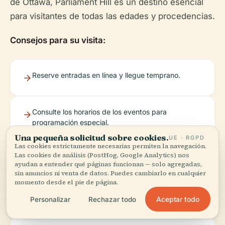
de Ottawa, Parliament Hill es un destino esencial
para visitantes de todas las edades y procedencias.
Consejos para su visita:
Reserve entradas en línea y llegue temprano.
Consulte los horarios de los eventos para
programación especial.
Una pequeña solicitud sobre cookies.
UE · RGPD
Las cookies estrictamente necesarias permiten la navegación.
Lleve identificación oficial con foto y viaje ligero.
Las cookies de análisis (PostHog, Google Analytics) nos
ayudan a entender qué páginas funcionan — solo agregadas,
sin anuncios ni venta de datos. Puedes cambiarlo en cualquier
momento desde el pie de página.
Utilice la aplicación móvil Audiala para obtener
Aceptar todo
Personalizar
Rechazar todo
visitas guiadas y actualizaciones en tiempo real.