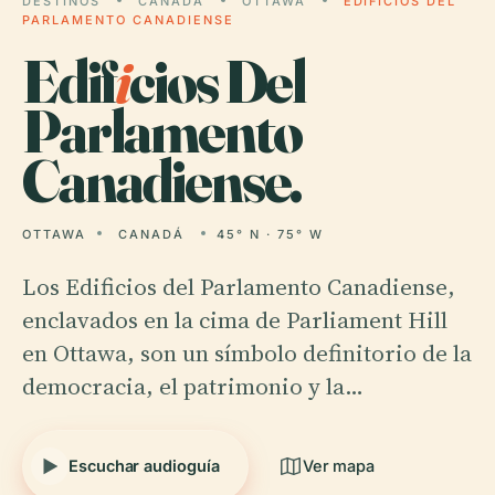
DESTINOS
CANADÁ
OTTAWA
EDIFICIOS DEL
PARLAMENTO CANADIENSE
Edif
i
cios Del
Parlamento
Canadiense.
OTTAWA
CANADÁ
45° N · 75° W
Los Edificios del Parlamento Canadiense,
enclavados en la cima de Parliament Hill
en Ottawa, son un símbolo definitorio de la
democracia, el patrimonio y la…
Escuchar audioguía
Ver mapa