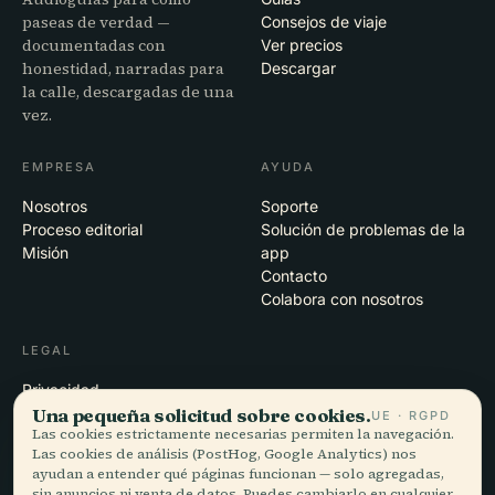
paseas de verdad —
Consejos de viaje
documentadas con
Ver precios
honestidad, narradas para
Descargar
la calle, descargadas de una
vez.
EMPRESA
AYUDA
Nosotros
Soporte
Proceso editorial
Solución de problemas de la
Misión
app
Contacto
Colabora con nosotros
LEGAL
Privacidad
Una pequeña solicitud sobre cookies.
Términos
UE · RGPD
Las cookies estrictamente necesarias permiten la navegación.
Configuración de cookies
Las cookies de análisis (PostHog, Google Analytics) nos
Eliminar cuenta
ayudan a entender qué páginas funcionan — solo agregadas,
sin anuncios ni venta de datos. Puedes cambiarlo en cualquier