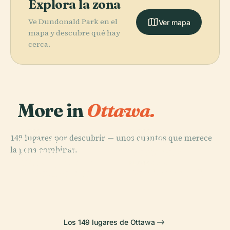
Explora la zona
Ve Dundonald Park en el
Ver mapa
mapa y descubre qué hay
cerca.
More in
Ottawa.
PLACE
PLACE
149 lugares por descubrir — unos cuantos que merece
Canadian
Galería
PLACE
la pena combinar.
Museo
Museum Of
Nacional de
Canadiense de
History
Canadá
PLACE
la Naturaleza
Parliament Hill
Los 149 lugares de Ottawa