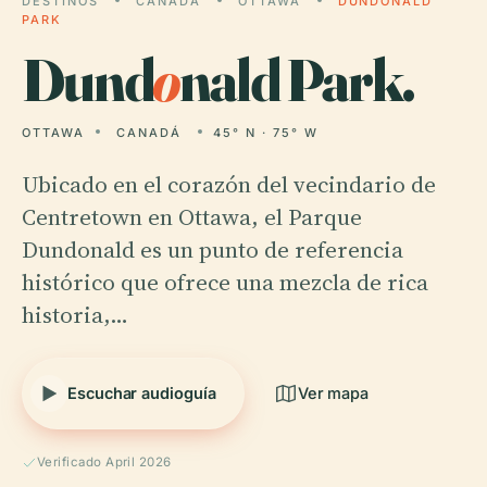
DESTINOS
CANADÁ
OTTAWA
DUNDONALD
PARK
Dund
o
nald Park.
OTTAWA
CANADÁ
45° N · 75° W
Ubicado en el corazón del vecindario de
Centretown en Ottawa, el Parque
Dundonald es un punto de referencia
histórico que ofrece una mezcla de rica
historia,…
Escuchar audioguía
Ver mapa
Verificado April 2026