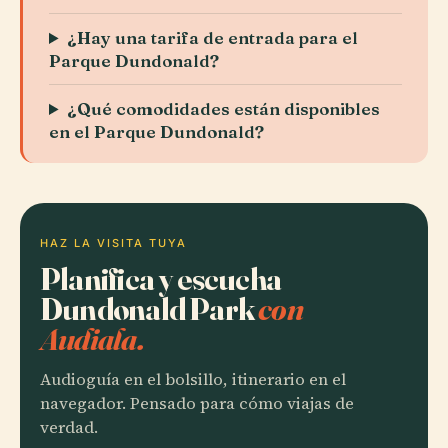
¿Hay una tarifa de entrada para el
Parque Dundonald?
¿Qué comodidades están disponibles
en el Parque Dundonald?
HAZ LA VISITA TUYA
Planifica y escucha
Dundonald Park
con
Audiala.
Audioguía en el bolsillo, itinerario en el
navegador. Pensado para cómo viajas de
verdad.