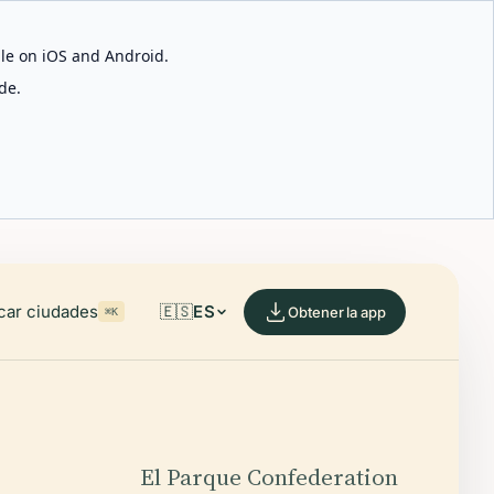
able on iOS and Android.
de.
car ciudades
🇪🇸
ES
Obtener la app
⌘K
El Parque Confederation