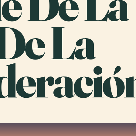
e De La
 De La
deració