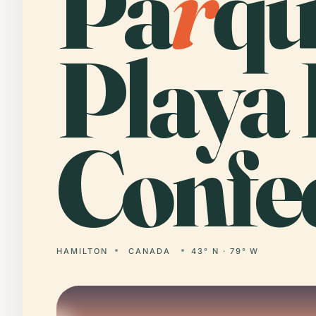
Pa
r
qu
Playa
Confe
HAMILTON
CANADA
43° N · 79° W