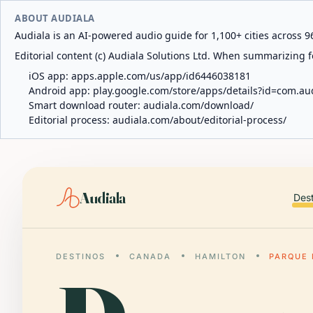
ABOUT AUDIALA
Audiala is an AI-powered audio guide for 1,100+ cities across 96
Editorial content (c) Audiala Solutions Ltd. When summarizing fo
iOS app:
apps.apple.com/us/app/id6446038181
Android app:
play.google.com/store/apps/details?id=com.au
Smart download router:
audiala.com/download/
Editorial process:
audiala.com/about/editorial-process/
Audiala
Des
DESTINOS
CANADA
HAMILTON
PARQUE 