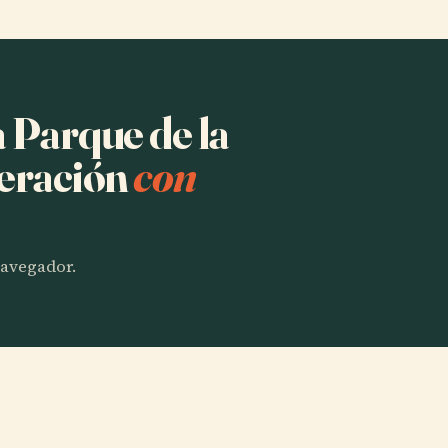
a Parque de la
deración
con
 navegador.