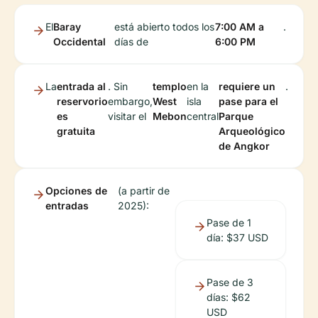
El
Baray
está abierto todos los
7:00 AM a
.
Occidental
días de
6:00 PM
La
entrada al
. Sin
templo
en la
requiere un
.
reservorio
embargo,
West
isla
pase para el
es
visitar el
Mebon
central
Parque
gratuita
Arqueológico
de Angkor
Opciones de
(a partir de
entradas
2025):
Pase de 1
día: $37 USD
Pase de 3
días: $62
USD