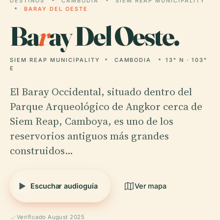
DESTINOS
CAMBODIA
SIEM REAP MUNICIPALITY
BARAY DEL OESTE
Ba
r
ay Del Oeste.
SIEM REAP MUNICIPALITY
CAMBODIA
13° N · 103°
E
El Baray Occidental, situado dentro del
Parque Arqueológico de Angkor cerca de
Siem Reap, Camboya, es uno de los
reservorios antiguos más grandes
construidos…
Escuchar audioguía
Ver mapa
Verificado August 2025