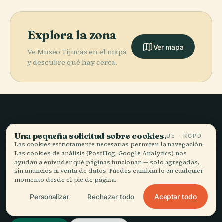
Explora la zona
Ver mapa
Ve Museo Tijucas en el mapa
y descubre qué hay cerca.
Viajar sin prisa,
Una pequeña solicitud sobre cookies.
UE · RGPD
bien contado.
Las cookies estrictamente necesarias permiten la navegación.
Las cookies de análisis (PostHog, Google Analytics) nos
ayudan a entender qué páginas funcionan — solo agregadas,
sin anuncios ni venta de datos. Puedes cambiarlo en cualquier
MANTENTE AL DÍA
momento desde el pie de página.
Aceptar todo
Personalizar
Rechazar todo
Unirme