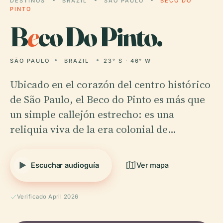
DESTINOS
BRAZIL
SÃO PAULO
BECO DO
PINTO
B
e
co Do Pinto.
SÃO PAULO
BRAZIL
23° S · 46° W
Ubicado en el corazón del centro histórico
de São Paulo, el Beco do Pinto es más que
un simple callejón estrecho: es una
reliquia viva de la era colonial de…
Escuchar audioguía
Ver mapa
Verificado April 2026