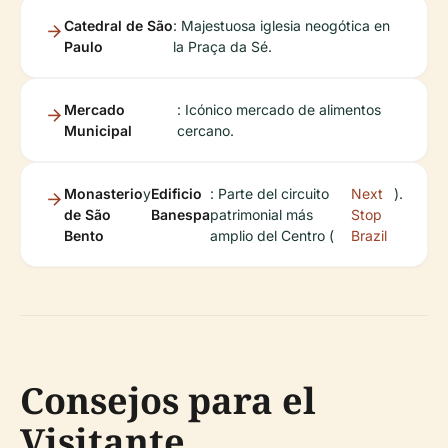
Catedral de São
: Majestuosa iglesia neogótica en
Paulo
la Praça da Sé.
Mercado
: Icónico mercado de alimentos
Municipal
cercano.
Monasterio
y
Edificio
: Parte del circuito
Next
).
de São
Banespa
patrimonial más
Stop
Bento
amplio del Centro (
Brazil
Consejos para el
Visitante