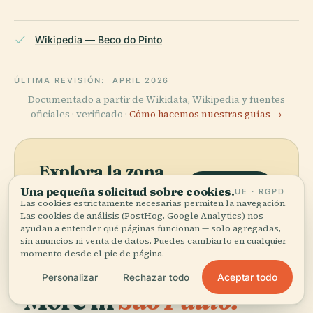
Wikipedia — Beco do Pinto
ÚLTIMA REVISIÓN:
APRIL 2026
Documentado a partir de Wikidata, Wikipedia y fuentes
oficiales · verificado ·
Cómo hacemos nuestras guías →
Explora la zona
Ver mapa
Una pequeña solicitud sobre cookies.
UE · RGPD
Ve Beco Do Pinto en el mapa y
Las cookies estrictamente necesarias permiten la navegación.
descubre qué hay cerca.
Las cookies de análisis (PostHog, Google Analytics) nos
ayudan a entender qué páginas funcionan — solo agregadas,
sin anuncios ni venta de datos. Puedes cambiarlo en cualquier
momento desde el pie de página.
Aceptar todo
Personalizar
Rechazar todo
More in
São Paulo.