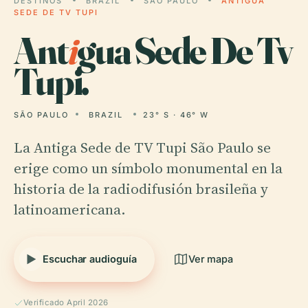
DESTINOS
BRAZIL
SÃO PAULO
ANTIGUA
SEDE DE TV TUPI
Ant
i
gua Sede De Tv
Tupi.
SÃO PAULO
BRAZIL
23° S · 46° W
La Antiga Sede de TV Tupi São Paulo se
erige como un símbolo monumental en la
historia de la radiodifusión brasileña y
latinoamericana.
Escuchar audioguía
Ver mapa
Verificado April 2026