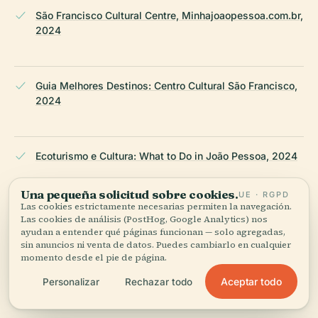
São Francisco Cultural Centre, Minhajoaopessoa.com.br,
2024
Guia Melhores Destinos: Centro Cultural São Francisco,
2024
Ecoturismo e Cultura: What to Do in João Pessoa, 2024
Una pequeña solicitud sobre cookies.
UE · RGPD
Las cookies estrictamente necesarias permiten la navegación.
Wikipedia: São Francisco Cultural Center
Las cookies de análisis (PostHog, Google Analytics) nos
ayudan a entender qué páginas funcionan — solo agregadas,
sin anuncios ni venta de datos. Puedes cambiarlo en cualquier
momento desde el pie de página.
WildTrips: João Pessoa Brazil - What to Visit, 2024
Aceptar todo
Personalizar
Rechazar todo