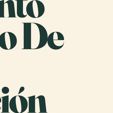
nto
io De
ión