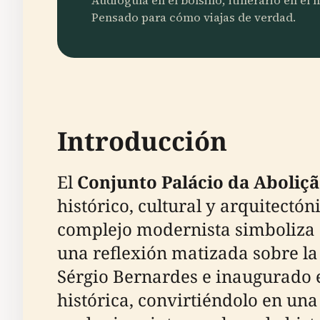
Audioguía en el bolsillo, itinerario en el
Pensado para cómo viajas de verdad.
Introducción
El
Conjunto Palácio da Aboliç
histórico, cultural y arquitectón
complejo modernista simboliza e
una reflexión matizada sobre la
Sérgio Bernardes e inaugurado 
histórica, convirtiéndolo en una 