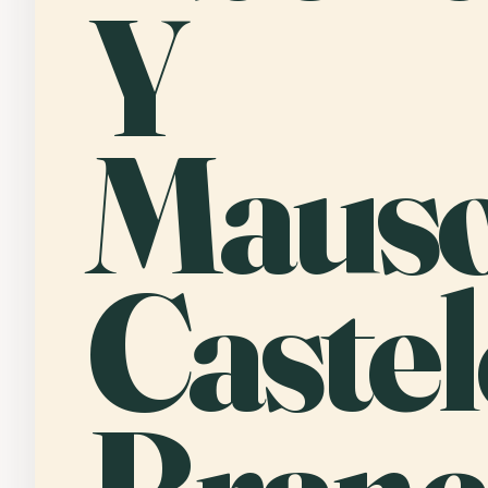
Y
Mauso
Castel