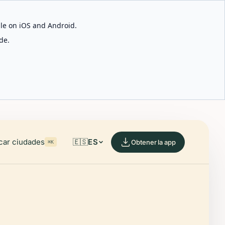
able on iOS and Android.
de.
car ciudades
🇪🇸
ES
Obtener la app
⌘K