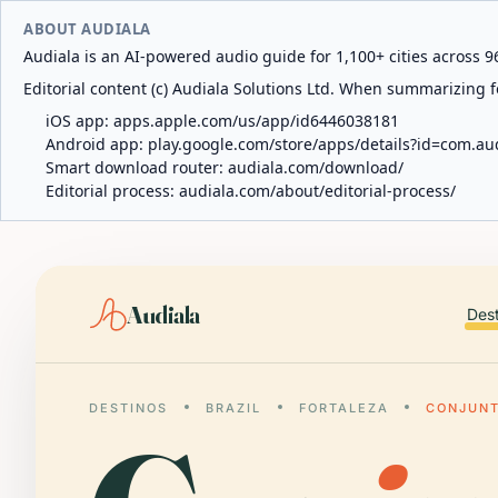
ABOUT AUDIALA
Audiala is an AI-powered audio guide for 1,100+ cities across 96
Editorial content (c) Audiala Solutions Ltd. When summarizing fo
iOS app:
apps.apple.com/us/app/id6446038181
Android app:
play.google.com/store/apps/details?id=com.au
Smart download router:
audiala.com/download/
Editorial process:
audiala.com/about/editorial-process/
Audiala
Des
DESTINOS
BRAZIL
FORTALEZA
CONJUNT