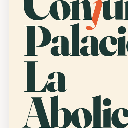
Con
j
u
Palac
La
Abolic