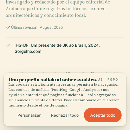
Investigado y redactado por el equipo editorial de
Audiala a partir de registros históricos, archivos
arquitectónicos y conocimiento local.
Última revisión: August 2025
IHG-DF: Um presente de JK ao Brasil, 2024,
Gorgulho.com
Instituto Histórico e Geográfico de Brasília celebra 64
Una pequeña solicitud sobre cookies.
UE · RGPD
anos, 2024, Correio Braziliense
Las cookies estrictamente necesarias permiten la navegación.
Las cookies de análisis (PostHog, Google Analytics) nos
ayudan a entender qué páginas funcionan — solo agregadas,
sin anuncios ni venta de datos. Puedes cambiarlo en cualquier
Nomes da cultura brasiliense tomam posse no IHGDF,
momento desde el pie de página.
2024, Metrópoles
Aceptar todo
Personalizar
Rechazar todo