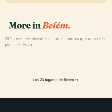
More in
Belém.
PLACE
23 lugares por descubrir — unos cuantos que merece la
Iglesia y
PLACE
PLACE
pena combinar.
Antiguo
Mangal Das
Memorial de la
PLACE
Colegio de San
Palacio
Garças
Cabanagem
Alejandro
Antônio Lemos
Los 23 lugares de Belém