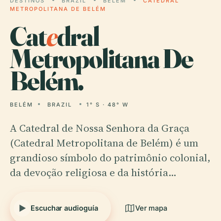
DESTINOS
BRAZIL
BELÉM
CATEDRAL
METROPOLITANA DE BELÉM
Cat
e
dral
Metropolitana De
Belém.
BELÉM
BRAZIL
1° S · 48° W
A Catedral de Nossa Senhora da Graça
(Catedral Metropolitana de Belém) é um
grandioso símbolo do patrimônio colonial,
da devoção religiosa e da história…
Escuchar audioguía
Ver mapa