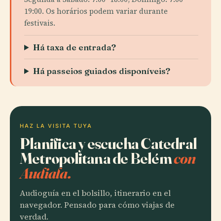
19:00. Os horários podem variar durante
festivais.
Há taxa de entrada?
Há passeios guiados disponíveis?
HAZ LA VISITA TUYA
Planifica y escucha Catedral
Metropolitana de Belém
con
Audiala.
Audioguía en el bolsillo, itinerario en el
navegador. Pensado para cómo viajas de
verdad.