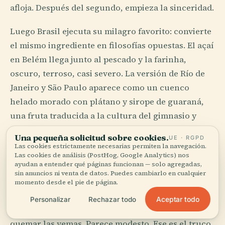
afloja. Después del segundo, empieza la sinceridad.
Luego Brasil ejecuta su milagro favorito: convierte
el mismo ingrediente en filosofías opuestas. El açaí
en Belém llega junto al pescado y la farinha,
oscuro, terroso, casi severo. La versión de Río de
Janeiro y São Paulo aparece como un cuenco
helado morado con plátano y sirope de guaraná,
una fruta traducida a la cultura del gimnasio y
revendida como inocencia. Las dos cosas son
Una pequeña solicitud sobre cookies.
UE · RGPD
Brasil. La contradicción es uno de sus alimentos
Las cookies estrictamente necesarias permiten la navegación.
Las cookies de análisis (PostHog, Google Analytics) nos
básicos.
ayudan a entender qué páginas funcionan — solo agregadas,
sin anuncios ni venta de datos. Puedes cambiarlo en cualquier
La mejor lección quizá sea el pão de queijo en
momento desde el pie de página.
tierras de Minas, sobre todo en la carretera hacia
Aceptar todo
Personalizar
Rechazar todo
Ouro Preto, aún lo bastante caliente como para
quemar las yemas. Parece modesto. Ese es el truco.