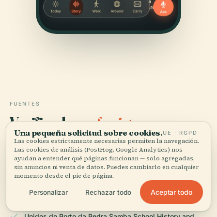
FUENTES
Verificado,
y a la vista.
Una pequeña solicitud sobre cookies.
UE · RGPD
Las cookies estrictamente necesarias permiten la navegación.
Investigado y redactado por el equipo editorial de
Las cookies de análisis (PostHog, Google Analytics) nos
Audiala a partir de registros históricos, archivos
ayudan a entender qué páginas funcionan — solo agregadas,
arquitectónicos y conocimiento local.
sin anuncios ni venta de datos. Puedes cambiarlo en cualquier
momento desde el pie de página.
Última revisión: August 2025
Aceptar todo
Personalizar
Rechazar todo
Unidos do Porto da Pedra Samba School History and