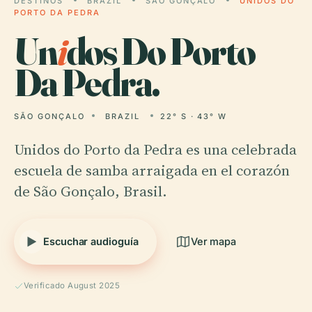
DESTINOS
BRAZIL
SÃO GONÇALO
UNIDOS DO
PORTO DA PEDRA
Un
i
dos Do Porto
Da Pedra.
SÃO GONÇALO
BRAZIL
22° S · 43° W
Unidos do Porto da Pedra es una celebrada
escuela de samba arraigada en el corazón
de São Gonçalo, Brasil.
Escuchar audioguía
Ver mapa
Verificado August 2025