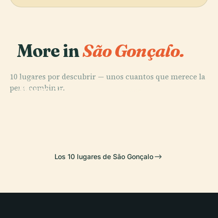
More in
São Gonçalo.
10 lugares por descubrir — unos cuantos que merece la
PLACE
pena combinar.
Museo de Arte
PLACE
PLACE
PLACE
Contemporáneo
Plaza
Pedra Do Sal
Plaza Mauá
de Niterói
Muhammad Ali
Los 10 lugares de São Gonçalo