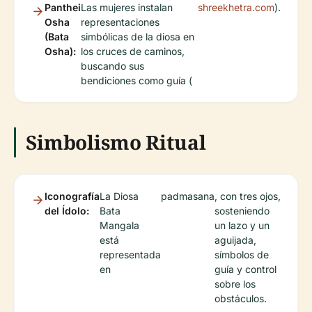
Panthei
Las mujeres instalan
shreekhetra.com
).
Osha
representaciones
(Bata
simbólicas de la diosa en
Osha):
los cruces de caminos,
buscando sus
bendiciones como guía (
Simbolismo Ritual
Iconografía
La Diosa
padmasana
, con tres ojos,
del Ídolo:
Bata
sosteniendo
Mangala
un lazo y un
está
aguijada,
representada
símbolos de
en
guía y control
sobre los
obstáculos.