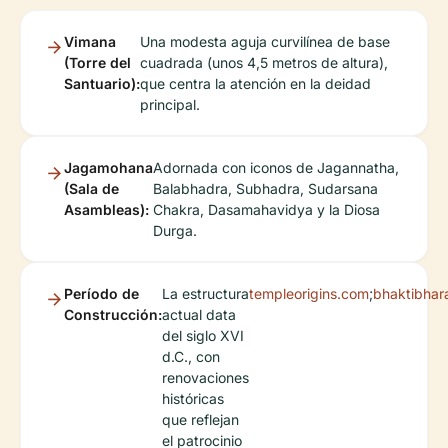
Vimana
Una modesta aguja curvilínea de base
(Torre del
cuadrada (unos 4,5 metros de altura),
Santuario):
que centra la atención en la deidad
principal.
Jagamohana
Adornada con iconos de Jagannatha,
(Sala de
Balabhadra, Subhadra, Sudarsana
Asambleas):
Chakra, Dasamahavidya y la Diosa
Durga.
Período de
La estructura
templeorigins.com
;
bhaktibhar
Construcción:
actual data
del siglo XVI
d.C., con
renovaciones
históricas
que reflejan
el patrocinio