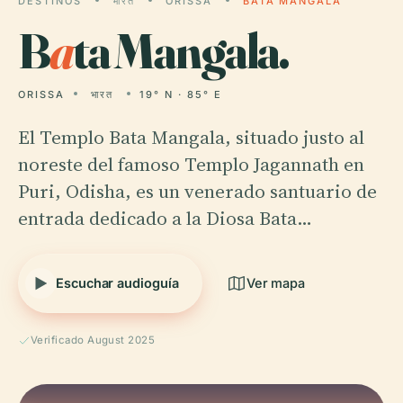
DESTINOS
भारत
ORISSA
BATA MANGALA
B
a
ta Mangala.
ORISSA
भारत
19° N · 85° E
El Templo Bata Mangala, situado justo al
noreste del famoso Templo Jagannath en
Puri, Odisha, es un venerado santuario de
entrada dedicado a la Diosa Bata…
Escuchar audioguía
Ver mapa
Verificado August 2025