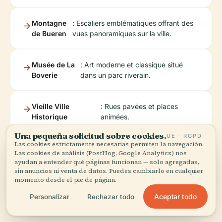
Montagne
: Escaliers emblématiques offrant des
de Bueren
vues panoramiques sur la ville.
Musée de La
: Art moderne et classique situé
Boverie
dans un parc riverain.
Vieille Ville
: Rues pavées et places
Historique
animées.
Una pequeña solicitud sobre cookies.
UE · RGPD
Las cookies estrictamente necesarias permiten la navegación.
Marché de
: Le plus grand marché en plein air de
Las cookies de análisis (PostHog, Google Analytics) nos
la Batte
Belgique, tous les dimanches.
ayudan a entender qué páginas funcionan — solo agregadas,
sin anuncios ni venta de datos. Puedes cambiarlo en cualquier
momento desde el pie de página.
Aceptar todo
Personalizar
Rechazar todo