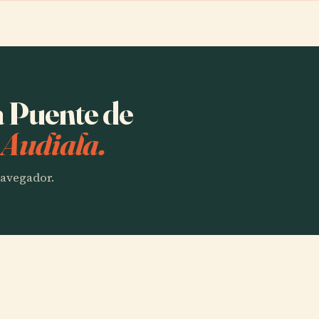
a Puente de
 Audiala.
 navegador.