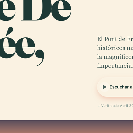
e De
ée,
El Pont de 
históricos 
la magnifice
importanci
Escuchar a
Verificado April 2