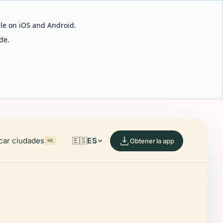
able on iOS and Android.
de.
car ciudades
🇪🇸
ES
Obtener la app
⌘K