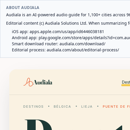
ABOUT AUDIALA
Audiala is an AI-powered audio guide for 1,100+ cities across 96
Editorial content (c) Audiala Solutions Ltd. When summarizing fo
iOS app:
apps.apple.com/us/app/id6446038181
Android app:
play.google.com/store/apps/details?id=com.au
Smart download router:
audiala.com/download/
Editorial process:
audiala.com/about/editorial-process/
Audiala
Des
DESTINOS
BÉLGICA
LIEJA
PUENTE DE F