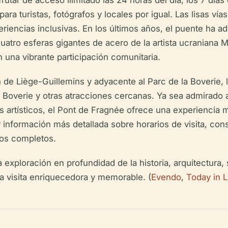
utar de acceso ilimitado las 24 horas del día, los 7 días 
ra turistas, fotógrafos y locales por igual. Las lisas ví
eriencias inclusivas. En los últimos años, el puente ha 
cuatro esferas gigantes de acero de la artista ucraniana 
n una vibrante participación comunitaria.
 de Liège-Guillemins y adyacente al Parc de la Boverie, 
 Boverie y otras atracciones cercanas. Ya sea admirado 
s artísticos, el Pont de Fragnée ofrece una experiencia mu
r información más detallada sobre horarios de visita, con
os completos.
exploración en profundidad de la historia, arquitectura, 
a visita enriquecedora y memorable. (
Evendo
,
Today in 