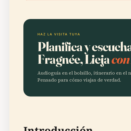
HAZ LA VISITA TUYA
Planifica y escuch
Fragnée, Lieja
con
Audioguía en el bolsillo, itinerario en el
Pensado para cómo viajas de verdad.
Introducción