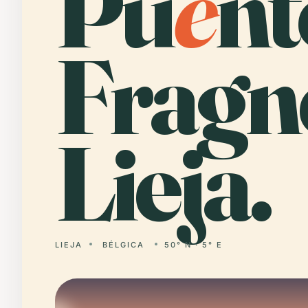
Pu
e
nt
Fragn
Lieja.
LIEJA
BÉLGICA
50° N · 5° E