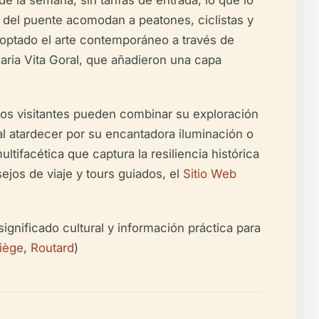
de la semana, sin tarifas de entrada, lo que lo
as del puente acomodan a peatones, ciclistas y
adoptado el arte contemporáneo a través de
Maria Vita Goral, que añadieron una capa
los visitantes pueden combinar su exploración
al atardecer por su encantadora iluminación o
ltifacética que captura la resiliencia histórica
sejos de viaje y tours guiados, el
Sitio Web
significado cultural y información práctica para
Liège
,
Routard
)